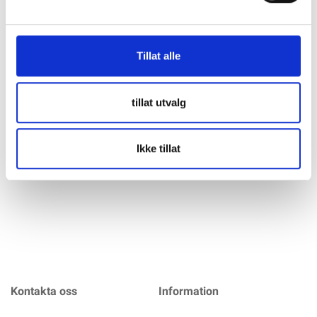
Specifikation
Tillat alle
VARTA Startbatteri PRO Motive HD 12V 105AH 800CCA För
fordon med måttliga eller lägre effektbehov som ändå
behöver prestanda som du kan lita på. Tack vare en
tillat utvalg
beprövad hybridteknik har VARTA® Promotive HD
enastående kapacitetsreserver. Under normala
arbetsförhållanden är den helt underhållsfri och ger
Ikke tillat
mer info
Kontakta oss
Information