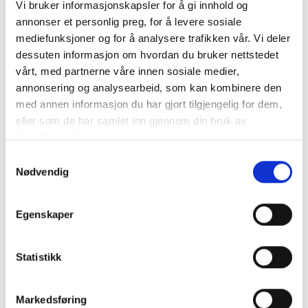
Vi bruker informasjonskapsler for å gi innhold og
annonser et personlig preg, for å levere sosiale
mediefunksjoner og for å analysere trafikken vår. Vi deler
dessuten informasjon om hvordan du bruker nettstedet
VARTA Startbatteri PRO Motive HD 12V 105AH 800CCA
För fordon med måttliga eller lägre effektbehov som ändå b..
vårt, med partnerne våre innen sosiale medier,
mer info
annonsering og analysearbeid, som kan kombinere den
med annen informasjon du har gjort tilgjengelig for dem,
NB: Alla batterier bör laddas till 100% med en lämplig laddare innan de tas i bruk.
eller som de har samlet inn gjennom din bruk av
Produktnummer:
60238
tjenestene deres.
SKU:
VAR-605102
Kategorier:
STARTBATTERIER
Samtykkevalg
Dela den här produkten
Nødvendig
Egenskaper
Statistikk
Beskrivning
Markedsføring