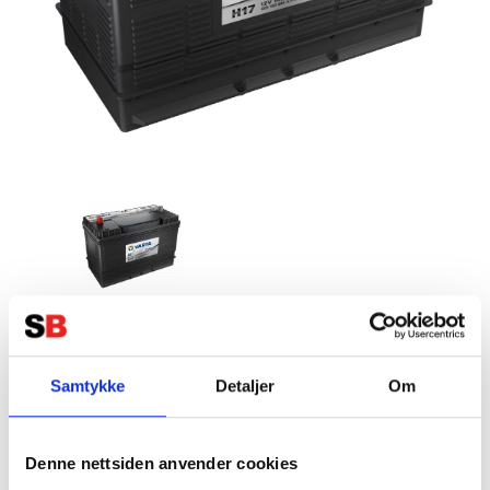
VARTA H17 Promotive HD Batteri
12V 105AH 800CCA
Samtykke
Detaljer
Om
(330x172x220/240mm) +centrerad
Tillverkare:
VARTA
Denne nettsiden anvender cookies