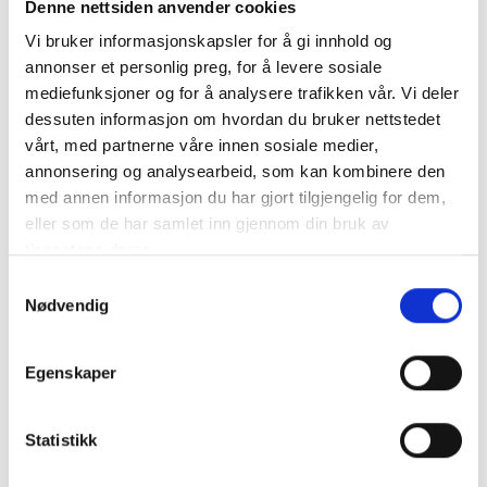
Denne nettsiden anvender cookies
Beskrivning
Vi bruker informasjonskapsler for å gi innhold og
Specifikation
annonser et personlig preg, for å levere sosiale
mediefunksjoner og for å analysere trafikken vår. Vi deler
dessuten informasjon om hvordan du bruker nettstedet
VARTA Startbatteri DYNAMIC SLI G8 12V 95AH 830CCA
vårt, med partnerne våre innen sosiale medier,
VARTA® DYNAMIC SLI ger dig tillförlitlighet och sinnesfrid
annonsering og analysearbeid, som kan kombinere den
samt den startkraft du behöver. Denna serie ger
med annen informasjon du har gjort tilgjengelig for dem,
genomgående hög prestanda och lång livslängd. Välj
eller som de har samlet inn gjennom din bruk av
VARTA® DYNAMIC SLI för alla standardutrustade fordon
utan Start-Stop-funktion,
tjenestene deres.
mer info
Samtykkevalg
Nødvendig
Egenskaper
Statistikk