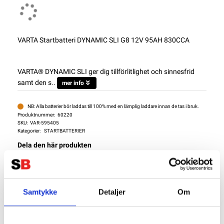
VARTA Startbatteri DYNAMIC SLI G8 12V 95AH 830CCA
VARTA® DYNAMIC SLI ger dig tillförlitlighet och sinnesfrid
samt den s..
mer info
NB: Alla batterier bör laddas till 100% med en lämplig laddare innan de tas i bruk.
Produktnummer:
60220
SKU:
VAR-595405
Kategorier:
STARTBATTERIER
Dela den här produkten
Samtykke
Detaljer
Om