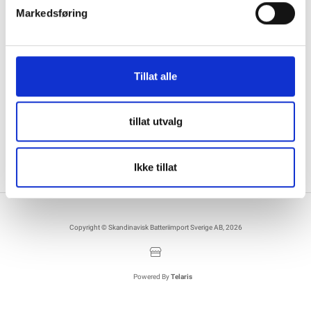
Kontakta oss
Information
Markedsføring
036122078
Information för återförsäljare
Källebacksvägen 2B, 554 75 Jönköping,
Hållbarhet och samhällsansvar
Sweden
Tillat alle
Integritet
info@skanbatt.se
Corporate Registration Number: 559460-1741
Anställda
tillat utvalg
Försäljnings- och leveransvillkor
Ikke tillat
Copyright © Skandinavisk Batteriimport Sverige AB, 2026
Powered By
Telaris