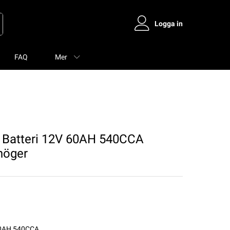
Logga in
FAQ
Mer
 Batteri 12V 60AH 540CCA
höger
 60AH 540CCA