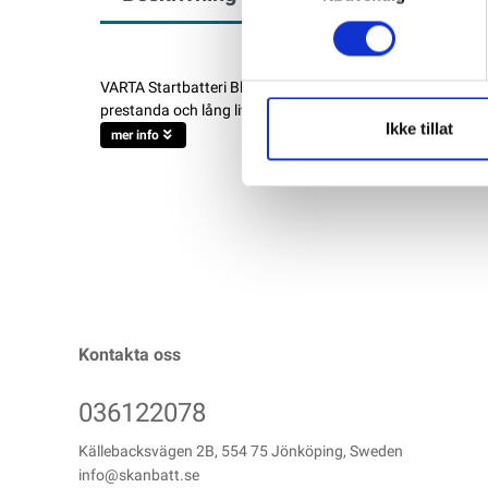
VARTA Startbatteri Blue Dynamic D47 12V 60AH 540CCA VAR
prestanda och lång livslängd. Välj VARTA® Blue Dynamic f
Ikke tillat
mer info
Kontakta oss
036122078
Källebacksvägen 2B, 554 75 Jönköping, Sweden
info@skanbatt.se