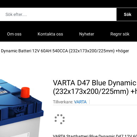
Sök
Om oss
Kontakta oss
Nyheter
Regnr sök
e Dynamic Batteri 12V 60AH 540CCA (232x173x200/225mm) +höger
VARTA D47 Blue Dynamic
(232x173x200/225mm) +
Tillverkare:
VARTA
VARTA Startbatteri Blue Dynamic D47 12V