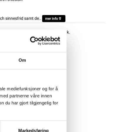
och sinnesfrid samt de..
mer info
d en lämplig laddare innan de tas i bruk.
Om
iale mediefunksjoner og for å
 med partnerne våre innen
u har gjort tilgjengelig for
Markedsføring