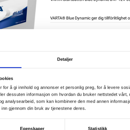
VARTA® Blue Dynamic ger dig tillförlitlighet 
NB: Alla batterier bör laddas till 100% me
Produktnummer:
60209
SKU:
VAR-560410
Kategorier:
STARTBATTERIER
Detaljer
Dela den här produkten
ookies
 for å gi innhold og annonser et personlig preg, for å levere sos
deler dessuten informasjon om hvordan du bruker nettstedet vårt,
og analysearbeid, som kan kombinere den med annen informasjon d
 inn gjennom din bruk av tjenestene deres.
Egenskaper
Statistikk