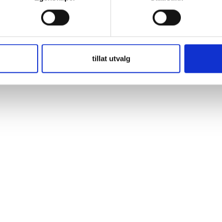
TA® Blue Dynamic ger dig tillförlitlighet och sinnesfrid samt den star
ör alla standardutrustade fordon utan Start-Stop-funktion,
tillat utvalg