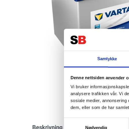
Samtykke
Denne nettsiden anvender c
Vi bruker informasjonskapsler
analysere trafikken vår. Vi 
sosiale medier, annonsering 
dem, eller som de har samlet
Samtykkevalg
Beskrivning
Specifikation
Nødvendig