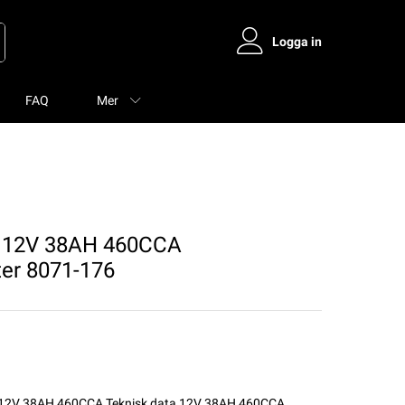
Logga in
FAQ
Mer
 12V 38AH 460CCA
er 8071-176
i 12V 38AH 460CCA Teknisk data 12V 38AH 460CCA