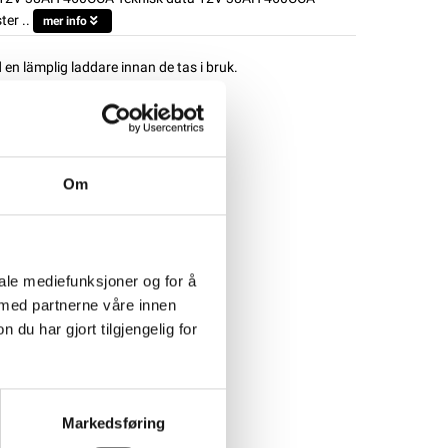
er ..
mer info
d en lämplig laddare innan de tas i bruk.
Om
iale mediefunksjoner og for å
 med partnerne våre innen
u har gjort tilgjengelig for
Markedsføring