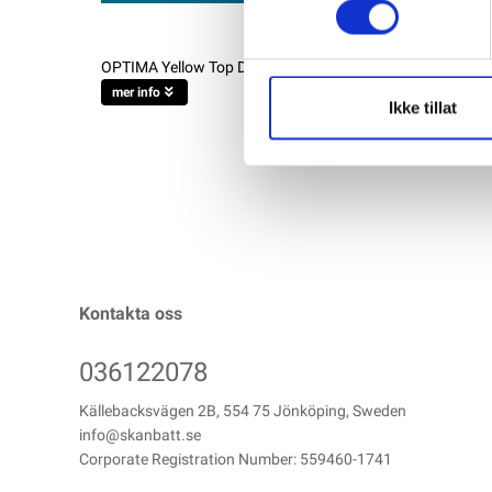
OPTIMA Yellow Top Deep Cycle AGM batteri 12V 38AH 4
mer info
Ikke tillat
Kontakta oss
036122078
Källebacksvägen 2B, 554 75 Jönköping, Sweden
info@skanbatt.se
Corporate Registration Number: 559460-1741