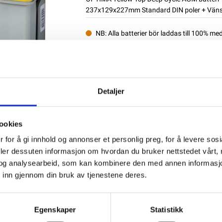
237x129x227mm Standard DIN poler + Vänst
NB: Alla batterier bör laddas till 100% me
Produktnummer:
60065
SKU:
YTS2.7
Kategorier:
AGM BATTERIER
Dela den här produkten
Detaljer
ookies
 for å gi innhold og annonser et personlig preg, for å levere sos
deler dessuten informasjon om hvordan du bruker nettstedet vårt,
og analysearbeid, som kan kombinere den med annen informasjon d
 inn gjennom din bruk av tjenestene deres.
Egenskaper
Statistikk