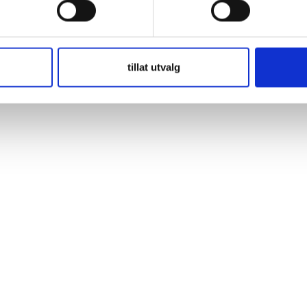
60CCA Teknisk data 12V 38AH 460CCA 237x129x227mm Standard DIN pol
tillat utvalg