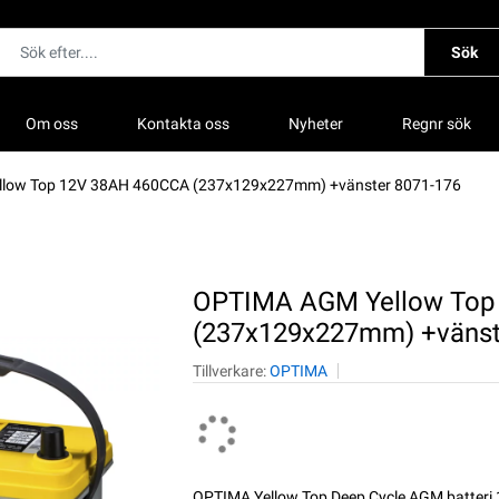
Sök
Om oss
Kontakta oss
Nyheter
Regnr sök
low Top 12V 38AH 460CCA (237x129x227mm) +vänster 8071-176
OPTIMA AGM Yellow Top
(237x129x227mm) +vänst
Tillverkare:
OPTIMA
OPTIMA Yellow Top Deep Cycle AGM batter