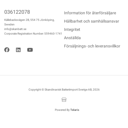
036122078
Information för återförsäljare
Källebacksvägen 2B, 554 75 Jönköping,
Hållbarhet och samhällsansvar
Sweden
Integritet
info@skanbatt.se
Corporate Registration Number: 559460-1741
Anställda
Försäljnings- och leveransvillkor
Copyright © Skandinavisk Batteriimport Sverige AB, 2026
Powered By
Telaris