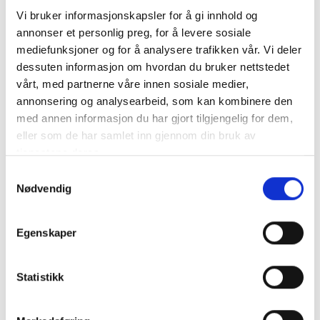
Vi bruker informasjonskapsler for å gi innhold og
annonser et personlig preg, for å levere sosiale
mediefunksjoner og for å analysere trafikken vår. Vi deler
dessuten informasjon om hvordan du bruker nettstedet
HYUNDAI DHY8600SE-3 Strømaggregat 6300W - Elektrisk
vårt, med partnerne våre innen sosiale medier,
start - Diesel - 3-fas 230V
annonsering og analysearbeid, som kan kombinere den
med annen informasjon du har gjort tilgjengelig for dem,
Et kvalitetsprodukt fra anerkjente Hyundai
eller som de har samlet inn gjennom din bruk av
..
mer info
tjenestene deres.
Produktnummer:
63289
Samtykkevalg
SKU:
DHY8600SE-3
Nødvendig
Kategorier:
AGGREGAT
Dela den här produkten
Egenskaper
Statistikk