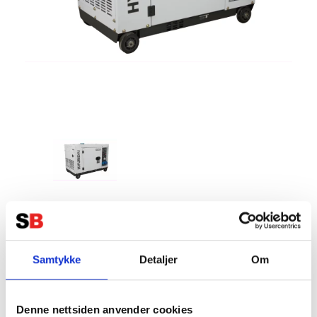
HYUNDAI DHY8600SE
Strømaggregat 6300W - Elektrisk
start - Diesel - Forvarming- 3-fas
Samtykke
Detaljer
Om
230V
Tillverkare:
HYUNDAI
Denne nettsiden anvender cookies