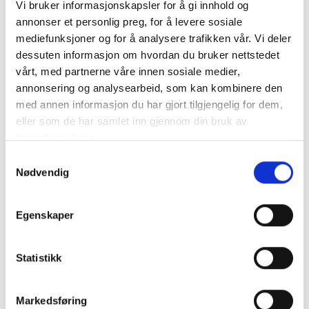
Vi bruker informasjonskapsler for å gi innhold og
annonser et personlig preg, for å levere sosiale
mediefunksjoner og for å analysere trafikken vår. Vi deler
dessuten informasjon om hvordan du bruker nettstedet
SENCI SC8000i Inverter Aggregat - Bensin - Max 7500W - ATS
- Elektrisk start
vårt, med partnerne våre innen sosiale medier,
SENCI SC8000i inverterelverk är en kraftfull och p&ar..
annonsering og analysearbeid, som kan kombinere den
mer info
med annen informasjon du har gjort tilgjengelig for dem,
eller som de har samlet inn gjennom din bruk av
Produktnummer:
63270
tjenestene deres.
SKU:
SC8000i
Kategorier:
AGGREGAT
Samtykkevalg
Dela den här produkten
Nødvendig
Egenskaper
Statistikk
Beskrivning
Markedsføring