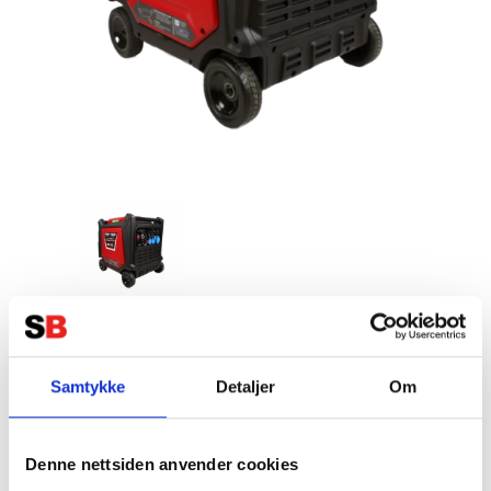
SENCI SC8000i Inverter Aggregat -
Bensin - Max 7500W - ATS -
Samtykke
Detaljer
Om
Elektrisk start
Tillverkare:
SENCI
Denne nettsiden anvender cookies