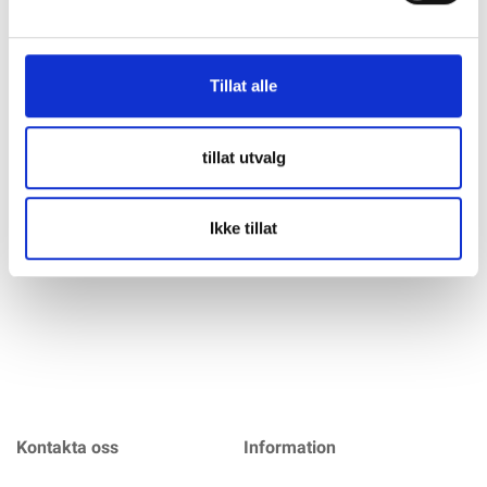
Specifikation
Tillat alle
SENCI SC8000i Inverter Aggregat - Bensin - Max 7500W - ATS
- Elektrisk start SENCI SC8000i inverterelverk är en kraftfull
och pålitlig strömkälla med en imponerande kapacitet på upp
tillat utvalg
till 7500W. Med avancerade funktioner som elektrisk start,
fjärrkontroll och ATS (Automatic Transfer Switch) för
automatisk
Ikke tillat
mer info
Kontakta oss
Information