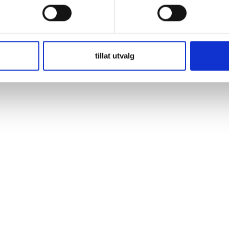
172x225mm) +vänster Med Thin Plate Pure Lead (TPPL)-teknologi. O
ning som finns i dagens fordon. De är lika tillförlitliga som Extreme-seri
tillat utvalg