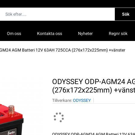
Sök
Om oss
Kontakta oss
Nyheter
Regnr sök
M24 AGM Batteri 12V 63AH 725CCA (276x172x225mm) +vänster
ODYSSEY ODP-AGM24 AGM
(276x172x225mm) +vänst
Tillverkare:
ODYSSEY
ODYSSEY ODP-AGM24 AGM Batteri 12V 63