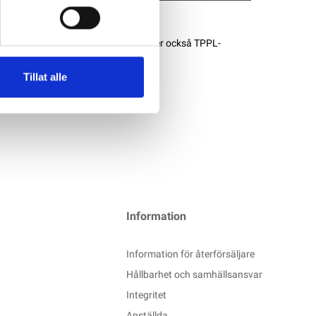
dyssey Performance Series använder också TPPL-
en, men har inte samma
Tillat alle
Information
Information för återförsäljare
Hållbarhet och samhällsansvar
Integritet
Anställda