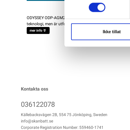
ODYSSEY ODP-AGM24 AGM Batteri 12V 63AH 725CCA (276x
teknologi, men är utformad för att hantera all extrautrust
mer info
Ikke tillat
Kontakta oss
036122078
Källebacksvägen 2B, 554 75 Jönköping, Sweden
info@skanbatt.se
Corporate Registration Number: 559460-1741