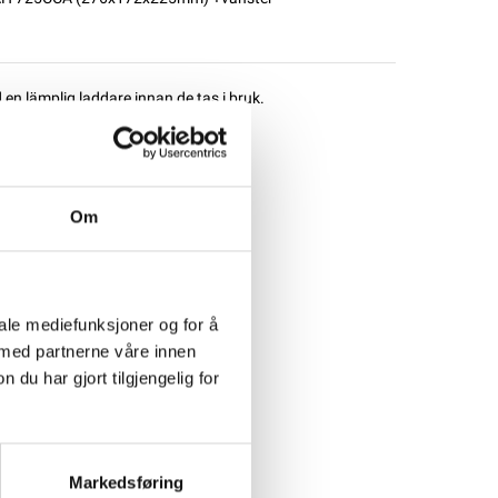
d en lämplig laddare innan de tas i bruk.
Om
iale mediefunksjoner og for å
 med partnerne våre innen
u har gjort tilgjengelig for
Markedsføring