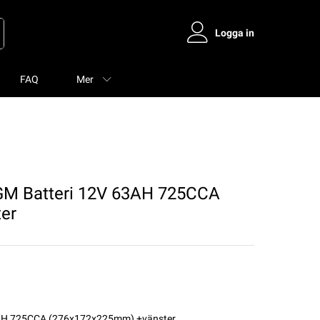
Logga in
FAQ
Mer
 Batteri 12V 63AH 725CCA
er
AH 725CCA (276x172x225mm) +vänster