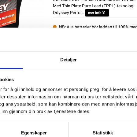
Med Thin Plate Pure Lead (TPPL)-teknologi.
Odyssey Perfor..
mer info
NB: Alla batterier bör laddas till 100% me
Produktnummer:
63069
SKU:
ODP-AGM24
Kategorier:
AGM BATTERIER
Dela den här produkten
Detaljer
ookies
 for å gi innhold og annonser et personlig preg, for å levere sos
deler dessuten informasjon om hvordan du bruker nettstedet vårt,
og analysearbeid, som kan kombinere den med annen informasjon d
 inn gjennom din bruk av tjenestene deres.
Egenskaper
Statistikk