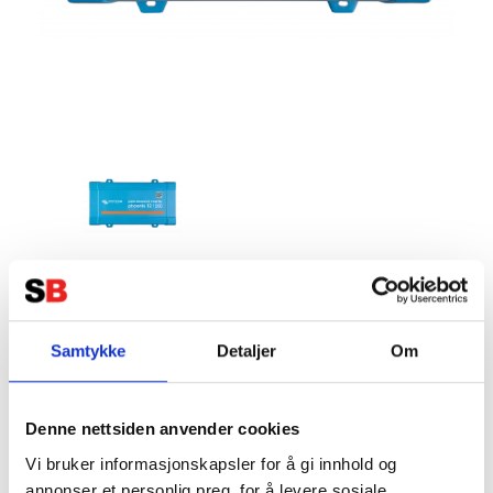
Phoenix Inverter 48/250 230V
VE.Direct SCHUKO
Samtykke
Detaljer
Om
Tillverkare:
VICTRON
Denne nettsiden anvender cookies
Vi bruker informasjonskapsler for å gi innhold og
annonser et personlig preg, for å levere sosiale