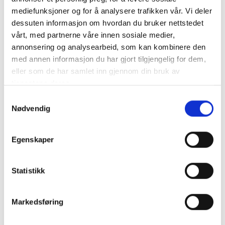
VICTRON Phoenix Inverter 48V 250VA Ren sinus
mediefunksjoner og for å analysere trafikken vår. Vi deler
dessuten informasjon om hvordan du bruker nettstedet
Inverter av mycket hög kvalitet från välkända Victron. Ger en
vårt, med partnerne våre innen sosiale medier,
re..
mer info
annonsering og analysearbeid, som kan kombinere den
med annen informasjon du har gjort tilgjengelig for dem,
Får endast installeras av ett auktoriserat installatör
eller som de har samlet inn gjennom din bruk av
Produktnummer:
62916
SKU:
PIN482510200
tjenestene deres.
Kategorier:
INVERTERS
Samtykkevalg
Dela den här produkten
Nødvendig
Egenskaper
Statistikk
Beskrivning
Markedsføring
Specifikation