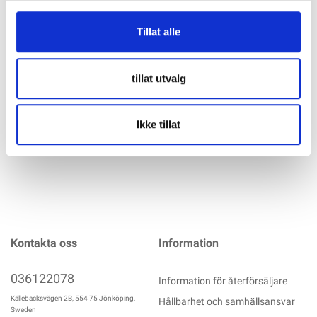
VICTRON Phoenix Inverter 48V 250VA Ren sinus Inverter av
Tillat alle
mycket hög kvalitet från välkända Victron. Ger en ren
sinusvåg av bästa kvalitet och kan användas till all 230 V-
utrustning. Kan levereras med Bluetooth (kräver BT-dongel).
tillat utvalg
Teknisk data:
mer info
Ikke tillat
Kontakta oss
Information
036122078
Information för återförsäljare
Källebacksvägen 2B, 554 75 Jönköping,
Hållbarhet och samhällsansvar
Sweden