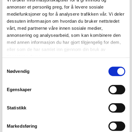
annonser et personlig preg, for å levere sosiale
NOCO Lithium MC Batteri 12V 3Ah (38Wh) +vänster
mediefunksjoner og for å analysere trafikken vår. Vi deler
Vi presenterar det helt nya NOCO Lithium NLP9 12V Lithium
dessuten informasjon om hvordan du bruker nettstedet
Powersport-batteriet. Et..
mer info
vårt, med partnerne våre innen sosiale medier,
annonsering og analysearbeid, som kan kombinere den
NB! Bly/syra MC-batterier kan endast skickas till företag eller hämtas i butik. Kan
INTE skickas till privatpersoner. NB: Alla batterier bör laddas till 100% med en
med annen informasjon du har gjort tilgjengelig for dem,
lämplig laddare innan de tas i bruk.
eller som de har samlet inn gjennom din bruk av
Produktnummer:
62775
SKU:
NLP9
tjenestene deres.
Kategorier:
MC BATTERIER
Samtykkevalg
Dela den här produkten
Nødvendig
Egenskaper
Statistikk
Beskrivning
Markedsføring
Specifikation