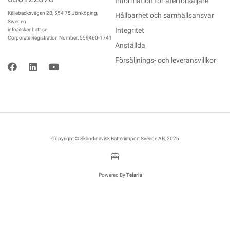
Information för återförsäljare
Källebacksvägen 2B, 554 75 Jönköping,
Hållbarhet och samhällsansvar
Sweden
Integritet
info@skanbatt.se
Corporate Registration Number: 559460-1741
Anställda
Försäljnings- och leveransvillkor
Copyright © Skandinavisk Batteriimport Sverige AB, 2026
Powered By
Telaris