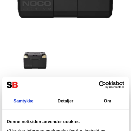
NOCO Lithium MC Batteri 12V 3Ah
(38Wh) +vänster
Samtykke
Detaljer
Om
Tillverkare:
NOCO
Denne nettsiden anvender cookies
Vi bruker informasjonskapsler for å gi innhold og