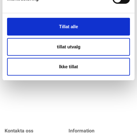
Beskrivning
Specifikation
Tillat alle
VICTRON AGM Batteri 12V 130Ah Deep Cycle Victron AGM-
batteri 12V 130 AH är ett AGM Deep Cycle-batteri som håller
tillat utvalg
mycket god kvalitet. Batteriet används ofta som
förbrukningsbatteri för solceller i stugor och som
förbrukningsbatteri i båtar och husbilar etc. PS! Det
Ikke tillat
mer info
Kontakta oss
Information