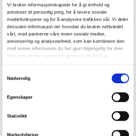
Vi bruker informasjonskapsler for å gi innhold og
VICTRON AGM Batteri 12V 130Ah Deep Cycle
annonser et personlig preg, for å levere sosiale
mediefunksjoner og for å analysere trafikken vår. Vi deler
dessuten informasjon om hvordan du bruker nettstedet
vårt, med partnerne våre innen sosiale medier,
annonsering og analysearbeid, som kan kombinere den
Victron AGM-batteri 12V 130 AH är ett AGM Deep Cycle-
med annen informasjon du har gjort tilgjengelig for dem,
batteri som håller myc..
mer info
eller som de har samlet inn gjennom din bruk av
tjenestene deres.
NB: Alla batterier bör laddas till 100% med en lämplig laddare innan de tas i bruk.
Produktnummer:
62766
Samtykkevalg
SKU:
BAT412121084
Nødvendig
Kategorier:
AGM BATTERIER
Dela den här produkten
Egenskaper
Statistikk
Markedsføring