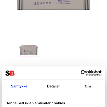
VICTRON AGM Batteri 12V 130Ah
Deep Cycle (410x176x227)
Tillverkare:
VICTRON
Samtykke
Detaljer
Om
Denne nettsiden anvender cookies