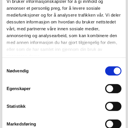
Vi bruker informasjonskapsler for å gi innhold og
annonser et personlig preg, for å levere sosiale
VICTRON LiFePO4 Battery 12,8V/100Ah Smart
mediefunksjoner og for å analysere trafikken vår. Vi deler
dessuten informasjon om hvordan du bruker nettstedet
Med integrerad cellbalansering
vårt, med partnerne våre innen sosiale medier,
Kan anslutas parallellt och i serie
annonsering og analysearbeid, som kan kombinere den
Bluetooth-app t..
mer info
med annen informasjon du har gjort tilgjengelig for dem,
eller som de har samlet inn gjennom din bruk av
NB: Alla batterier bör laddas till 100% med en lämplig laddare innan de tas i bruk.
tjenestene deres.
Produktnummer:
62651
SKU:
BAT512110610
Samtykkevalg
Kategorier:
LITHIUMBATTERIER
Nødvendig
Dela den här produkten
Egenskaper
Statistikk
Markedsføring
Beskrivning