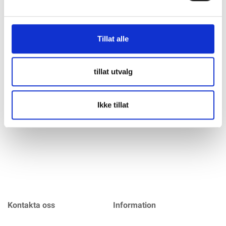
Specifikation
Tillat alle
VICTRON LiFePO4 Battery 12,8V/100Ah Smart Med
integrerad cellbalansering Kan anslutas parallellt och i serie
Bluetooth-app tillgänglig för övervakning av cellspänning och
tillat utvalg
-temperatur Kräver en av dessa BMS:er: VE.Bus BMS -
rekommenderas för system
mer info
Ikke tillat
Kontakta oss
Information