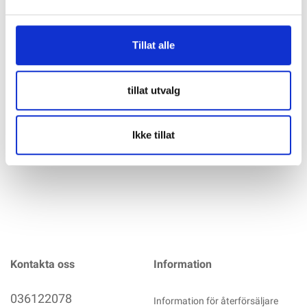
Specifikation
Tillat alle
VICTRON Skylla TG Batteriladdare 24V 100A (1+1) 3-Fas
400V Perfekt för att ladda stora 24V-batteribanker, samt
med en egen utgång för startbatteri på 24V 4A. Mycket
tillat utvalg
avancerad och effektiv laddare för underhåll och snabb
uppladdning av 24V-batteribanker i båtar, stugor eller
mer info
Ikke tillat
Kontakta oss
Information
036122078
Information för återförsäljare