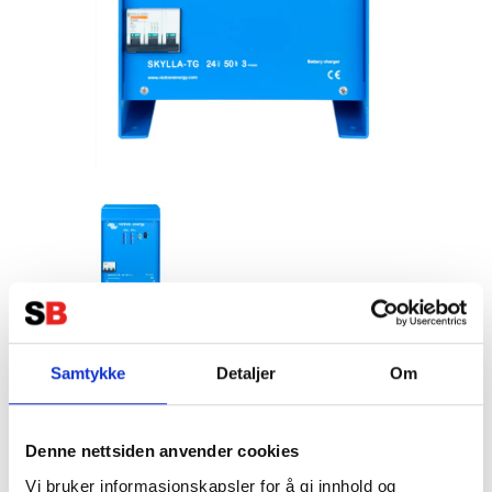
VICTRON Skylla TG Batteriladdare
24V 100A (1+1) 3-Fas 400V
Samtykke
Detaljer
Om
Tillverkare:
VICTRON
Denne nettsiden anvender cookies
Vi bruker informasjonskapsler for å gi innhold og