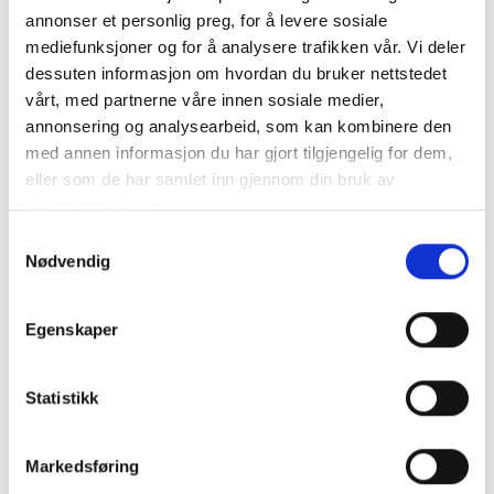
annonser et personlig preg, for å levere sosiale
mediefunksjoner og for å analysere trafikken vår. Vi deler
VICTRON Skylla TG Batteriladdare 24V 100A (1+1) 3-Fas
dessuten informasjon om hvordan du bruker nettstedet
400V
vårt, med partnerne våre innen sosiale medier,
annonsering og analysearbeid, som kan kombinere den
Perfekt för att ladda stora 24V-batteribanker, samt med en
med annen informasjon du har gjort tilgjengelig for dem,
egen ut..
mer info
eller som de har samlet inn gjennom din bruk av
Produktnummer:
62614
tjenestene deres.
SKU:
STG024100300
Samtykkevalg
Kategorier:
Batteriladdare
,
BATTERILADDARE
,
Skylla-TG
Nødvendig
Dela den här produkten
Egenskaper
Statistikk
Beskrivning
Markedsføring