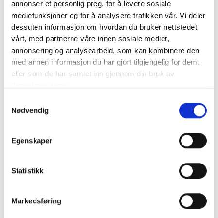
annonser et personlig preg, for å levere sosiale
mediefunksjoner og for å analysere trafikken vår. Vi deler
Scanstrut Dual USB-C og USB-A Kontakt Sprutsikker
dessuten informasjon om hvordan du bruker nettstedet
vårt, med partnerne våre innen sosiale medier,
annonsering og analysearbeid, som kan kombinere den
Stänksäker USB-kontakt med USB-C och USB-A-uttag av hög
med annen informasjon du har gjort tilgjengelig for dem,
kvalite..
mer info
eller som de har samlet inn gjennom din bruk av
tjenestene deres.
Produktnummer:
62554
SKU:
SC-USB-F1
Samtykkevalg
Kategorier:
USB-KONTAKTER
Nødvendig
Dela den här produkten
Egenskaper
Statistikk
Markedsføring
Beskrivning