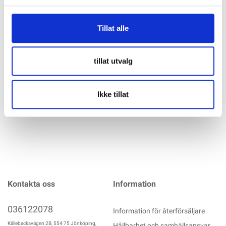
Specifikation
Tillat alle
Scanstrut Dual USB-C og USB-A Kontakt Sprutsikker
Stänksäker USB-kontakt med USB-C och USB-A-uttag av hög
kvalitet. Perfekt lämpad för båt och husbil. Specifikationer:
tillat utvalg
Ingångsspänning: 12V / 24V DC Två USB-uttag: 3A + 3A Kan
mer info
Ikke tillat
Kontakta oss
Information
036122078
Information för återförsäljare
Källebacksvägen 2B, 554 75 Jönköping,
Hållbarhet och samhällsansvar