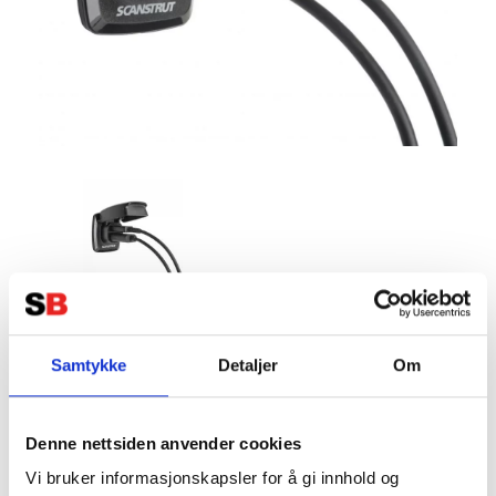
Scanstrut Dual USB-C og USB-A
Kontakt Sprutsikker
Samtykke
Detaljer
Om
Tillverkare:
SCANSTRUT
Denne nettsiden anvender cookies
Vi bruker informasjonskapsler for å gi innhold og