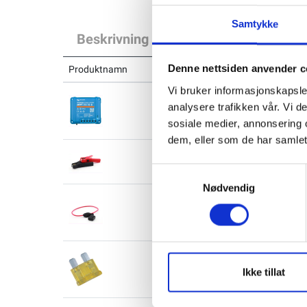
Samtykke
Beskrivning
Specifikation
Pa
Denne nettsiden anvender c
Produktnamn
Vi bruker informasjonskapsler
VICTRON SmartSolar MPPT 75/1
analysere trafikken vår. Vi 
VICTRON
Tillverkare:
sosiale medier, annonsering 
SKU: SCC075015060R
dem, eller som de har samlet
Batteriklemmer 40A - Sett sort/r
SKU: FBC40B+R-1
Samtykkevalg
Nødvendig
Säkringshållare med huva (till
Uten brand
Tillverkare:
SKU: 445009
Bladsikring Standard 20A
Uten brand
Tillverkare:
Ikke tillat
SKU: ATY-020