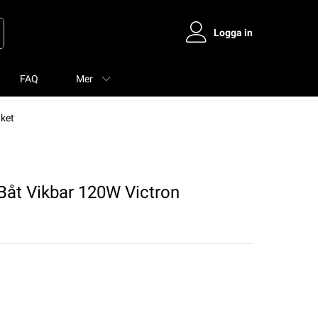
Logga in
FAQ
Mer
ket
åt Vikbar 120W Victron