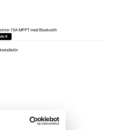
ictron 10A MPPT med Bluetooth
nfo
installatör