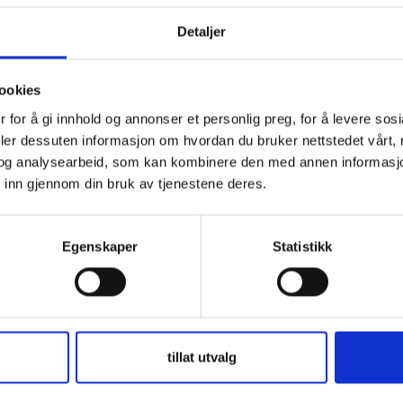
Detaljer
ckage Contents
ookies
 for å gi innhold og annonser et personlig preg, for å levere sos
5 solcellsregulator 15A
deler dessuten informasjon om hvordan du bruker nettstedet vårt,
og analysearbeid, som kan kombinere den med annen informasjon d
 inn gjennom din bruk av tjenestene deres.
ød - Isolert
Egenskaper
Statistikk
 Standard bladsäkringar)
tillat utvalg