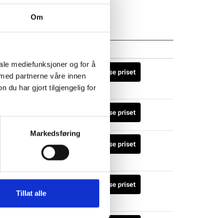
Om
Status
iale mediefunksjoner og for å
Logga in för att se priset
 med partnerne våre innen
u har gjort tilgjengelig for
Logga in för att se priset
Markedsføring
Logga in för att se priset
Logga in för att se priset
Tillat alle