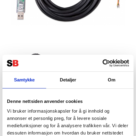
Samtykke
Detaljer
Om
VICTRON RS485 till USB kabel 5 m
Tillverkare:
VICTRON
Denne nettsiden anvender cookies
Vi bruker informasjonskapsler for å gi innhold og
annonser et personlig preg, for å levere sosiale
mediefunksjoner og for å analysere trafikken vår. Vi deler
dessuten informasjon om hvordan du bruker nettstedet