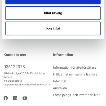
USB
mer info
tillat utvalg
Ikke tillat
Kontakta oss
Information
036122078
Information för återförsäljare
Källebacksvägen 2B, 554 75 Jönköping,
Hållbarhet och samhällsansvar
Sweden
Integritet
info@skanbatt.se
Corporate Registration Number: 559460-1741
Anställda
Försäljnings- och leveransvillkor