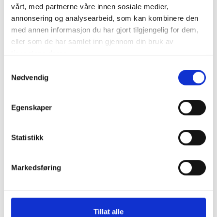
VICTRON RS485 till USB kabel 5 m
vårt, med partnerne våre innen sosiale medier,
Övergång från RS485 till USB
annonsering og analysearbeid, som kan kombinere den
mer info
med annen informasjon du har gjort tilgjengelig for dem,
eller som de har samlet inn gjennom din bruk av
Produktnummer:
62321
tjenestene deres.
SKU:
ASS030572050
Kategorier:
Kommunikation
Samtykkevalg
Dela den här produkten
Nødvendig
Egenskaper
Statistikk
Beskrivning
Markedsføring
Specifikation
VICTRON RS485 till USB kabel 5 m Övergång från RS485 till
Tillat alle