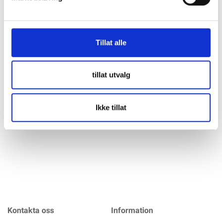
Datasheet
Bruksanvisning
Tillat alle
Victron Energy • BLUe smart Charger Victron Blue Smart
IP22 Charger – batteriladdare 12V 20A 3 kanaler
tillat utvalg
(BPC122044002) Smart batteriladdare med inbyggd
Bluetooth för övervakning och konfiguration i
VictronConnect. Passar perfekt för att ladda
Ikke tillat
mer info
Kontakta oss
Information