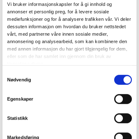
Vi bruker informasjonskapsler for å gi innhold og
annonser et personlig preg, for å levere sosiale
VICTRON Blue Smart IP22 Batteriladdare 12V 20A 3-kanaler
mediefunksjoner og for å analysere trafikken vår. Vi deler
dessuten informasjon om hvordan du bruker nettstedet
Högkvalitativ batteriladdare från erkända Victron
vårt, med partnerne våre innen sosiale medier,
Upp til..
mer info
annonsering og analysearbeid, som kan kombinere den
med annen informasjon du har gjort tilgjengelig for dem,
Produktnummer:
62317
SKU:
BPC122044002
eller som de har samlet inn gjennom din bruk av
Kategorier:
Batteriladdare
,
BATTERILADDARE
,
Blue Smart IP22
tjenestene deres.
Dela den här produkten
Samtykkevalg
Nødvendig
Egenskaper
Statistikk
Beskrivning
Specifikation
Markedsføring