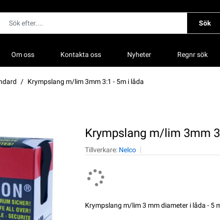
Sök
Om oss
Kontakta oss
Nyheter
Regnr sök
ndard
Krympslang m/lim 3mm 3:1 - 5m i låda
Krympslang m/lim 3mm 3:1
Tillverkare:
Nelco
Krympslang m/lim 3 mm diameter i låda - 5 m