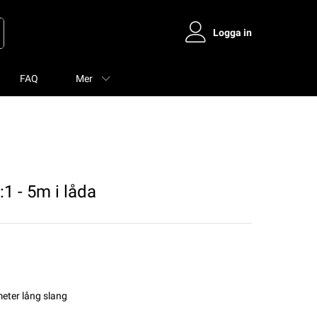
Logga in
FAQ
Mer
 - 5m i låda
eter lång slang