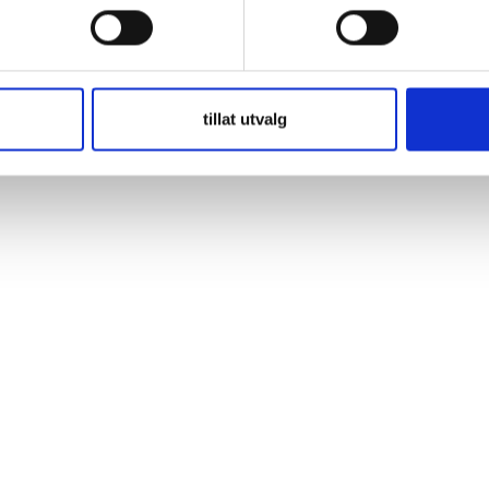
g Hög kvalitet Driftstemperatur: -55 till +110 °C Lägsta krympningstempe
robust skydd av kopplingspunkter
tillat utvalg