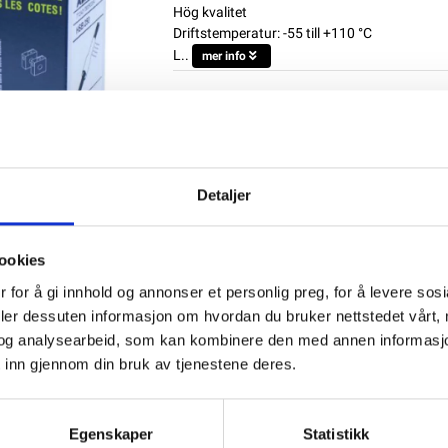
Hög kvalitet
Driftstemperatur: -55 till +110 °C
L..
mer info
Produktnummer:
62209
SKU:
Krympeslange3mm
Kategorier:
Kabelsko standard
Dela den här produkten
Detaljer
ookies
 for å gi innhold og annonser et personlig preg, for å levere sos
deler dessuten informasjon om hvordan du bruker nettstedet vårt,
og analysearbeid, som kan kombinere den med annen informasjon d
 inn gjennom din bruk av tjenestene deres.
Egenskaper
Statistikk