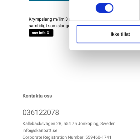
Krympslang m/lim 3 mm diameter i låda - 5 meter lång slan
samtidigt som slangen krymper – vilket ger ett tätt och 
mer info
Ikke tillat
Kontakta oss
036122078
Källebacksvägen 2B, 554 75 Jönköping, Sweden
info@skanbatt.se
Corporate Registration Number: 559460-1741