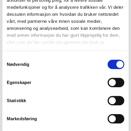
annonser et personlig preg, for å levere sosiale
mediefunksjoner og for å analysere trafikken vår. Vi deler
dessuten informasjon om hvordan du bruker nettstedet
vårt, med partnerne våre innen sosiale medier,
VICTRON VE Direct kabel 1,8 m med vinkel (90` kontakt i ena
annonsering og analysearbeid, som kan kombinere den
änden)
med annen informasjon du har gjort tilgjengelig for dem,
VE.Direct-kabeln finns i olika längder. Det finns en ..
eller som de har samlet inn gjennom din bruk av
mer info
tjenestene deres.
Produktnummer:
62086
Samtykkevalg
SKU:
ASS030531218
Nødvendig
Kategorier:
Kablar
Dela den här produkten
Egenskaper
Statistikk
Markedsføring
Beskrivning