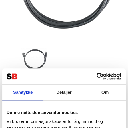
VICTRON VE Direct kabel 1,8 m
med vinkel (90` kontakt i ena
Samtykke
Detaljer
Om
änden)
Tillverkare:
VICTRON
Denne nettsiden anvender cookies
Vi bruker informasjonskapsler for å gi innhold og