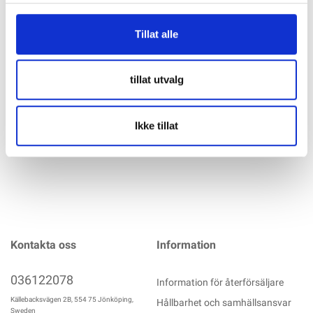
Specifikation
Tillat alle
VICTRON VE Direct kabel 1,8 m med vinkel (90` kontakt i ena
änden) VE.Direct-kabeln finns i olika längder. Det finns en rak
tillat utvalg
modell och en modell med 90 graders vinkel.
mer info
Ikke tillat
Kontakta oss
Information
036122078
Information för återförsäljare
Källebacksvägen 2B, 554 75 Jönköping,
Hållbarhet och samhällsansvar
Sweden