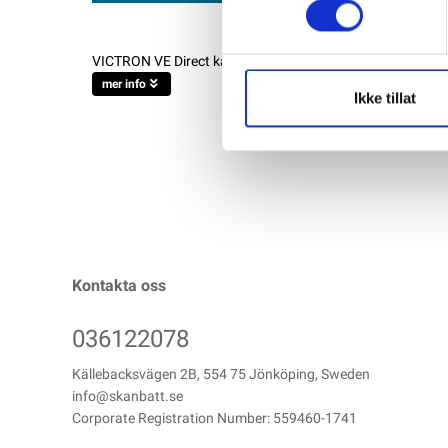
VICTRON VE Direct kabel 0,9 m med vinkel (90` kontakt i en
mer info
Ikke tillat
Kontakta oss
036122078
Källebacksvägen 2B, 554 75 Jönköping, Sweden
info@skanbatt.se
Corporate Registration Number: 559460-1741