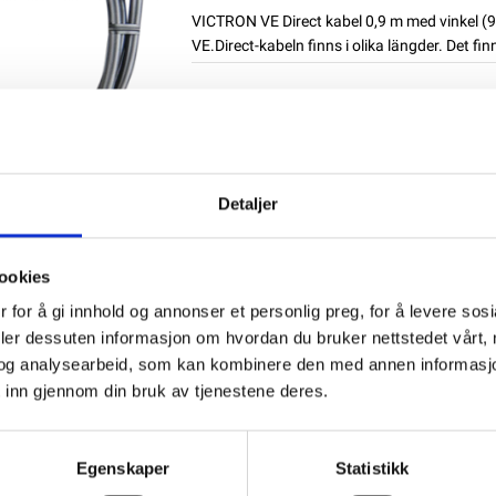
VICTRON VE Direct kabel 0,9 m med vinkel (9
VE.Direct-kabeln finns i olika längder. Det finn
Produktnummer:
62085
SKU:
ASS030531209
Kategorier:
Kablar
Dela den här produkten
Detaljer
ookies
 for å gi innhold og annonser et personlig preg, for å levere sos
deler dessuten informasjon om hvordan du bruker nettstedet vårt,
og analysearbeid, som kan kombinere den med annen informasjon d
 inn gjennom din bruk av tjenestene deres.
Egenskaper
Statistikk