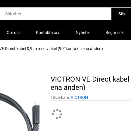
Sök
Om oss
Kontakta oss
Nyheter
Regnr sök
 Direct kabel 0,9 m med vinkel (90` kontakt i ena änden)
VICTRON VE Direct kabel 0
ena änden)
Tillverkare:
VICTRON