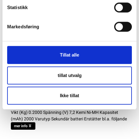
Produktnummer:
62038
Statistikk
SKU:
100026403
Kategorier:
DIVERSE BATTERIER
Dela den här produkten
Markedsføring
Tillat alle
tillat utvalg
Beskrivning
Specifikation
Ikke tillat
Vikt (Kg) 0.2000 Spänning (V) 7,2 Kemi Ni-MH Kapasitet
(mAh) 2000 Varutyp Sekundär batteri Erstätter bl.a. följande
mer info