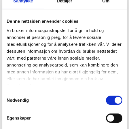
Samtykke
Detaljer
Om
Vikt (Kg)
Denne nettsiden anvender cookies
0.2000
Vi bruker informasjonskapsler for å gi innhold og
annonser et personlig preg, for å levere sosiale
Spänning (V)
mediefunksjoner og for å analysere trafikken vår. Vi deler
7,2
dessuten informasjon om hvordan du bruker nettstedet
vårt, med partnerne våre innen sosiale medier,
annonsering og analysearbeid, som kan kombinere den
Kemi
med annen informasjon du har gjort tilgjengelig for dem,
Ni-MH
eller som de har samlet inn gjennom din bruk av
tjenestene deres.
Kapasitet (mAh)
Samtykkevalg
2000
Nødvendig
Varutyp
Egenskaper
Sekundär batt..
mer info