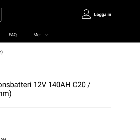
Logga in
FAQ
Mer
m)
nsbatteri 12V 140AH C20 /
mm)
0AH