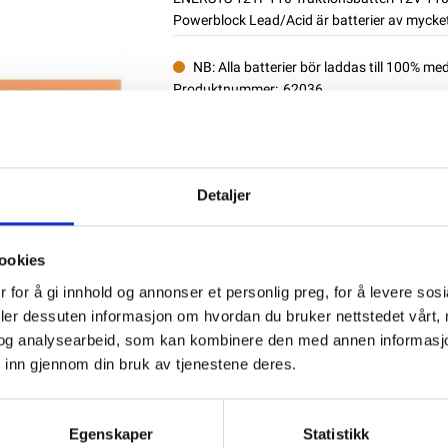
Powerblock Lead/Acid är batterier av mycket
NB: Alla batterier bör laddas till 100% me
Produktnummer:
62036
SKU:
2008109
Kategorier:
TRAKTIONSBATTERIER
Dela den här produkten
Detaljer
ookies
 for å gi innhold og annonser et personlig preg, for å levere sos
deler dessuten informasjon om hvordan du bruker nettstedet vårt,
og analysearbeid, som kan kombinere den med annen informasjon d
 inn gjennom din bruk av tjenestene deres.
Egenskaper
Statistikk