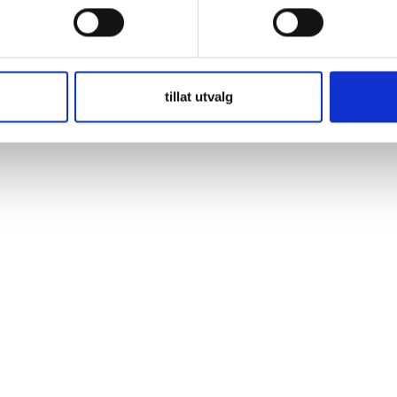
ead/Acid är batterier av mycket god kvalitet från erkända EnerSys Trak
rar, sopmaskiner etc. Batterierna kan också användas till båtar, stugor 
tillat utvalg