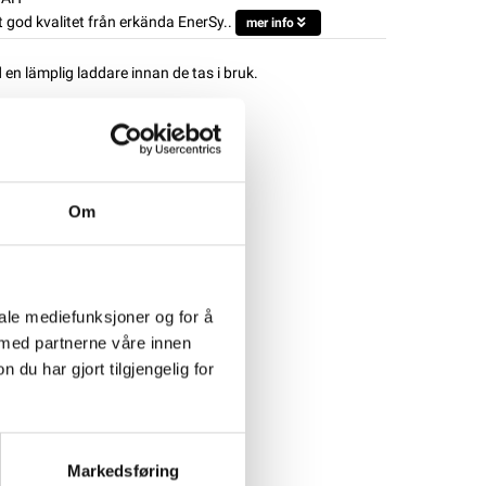
 god kvalitet från erkända EnerSy..
mer info
d en lämplig laddare innan de tas i bruk.
Om
iale mediefunksjoner og for å
 med partnerne våre innen
u har gjort tilgjengelig for
Markedsføring