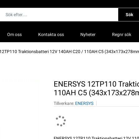
Sök
Om oss
Kontakta oss
Nyheter
Regnr sök
12TP110 Traktionsbatteri 12V 140AH C20 / 110AH C5 (343x173x278m
ENERSYS 12TP110 Traktio
110AH C5 (343x173x278
Tillverkare:
ENERSYS
ENERSYS 12TP110 Traktionsbatteri 12V 11