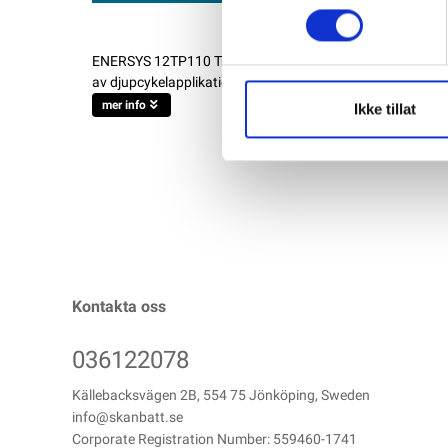
ENERSYS 12TP110 Traktionsbatteri 12V 110AH Powerblock L
av djupcykelapplikationer såsom hissar, golfbilar, skrubb
mer info
Ikke tillat
Kontakta oss
036122078
Källebacksvägen 2B, 554 75 Jönköping, Sweden
info@skanbatt.se
Corporate Registration Number: 559460-1741