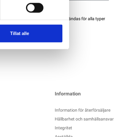
tionsblocken i denna serie kan användas för alla typer
och husvagnar där man söker bästa
Tillat alle
Information
Information för återförsäljare
Hållbarhet och samhällsansvar
Integritet
Anställda