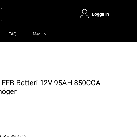
Logga in
FAQ
Mer
r
 EFB Batteri 12V 95AH 850CCA
höger
V 95AH 850CCA