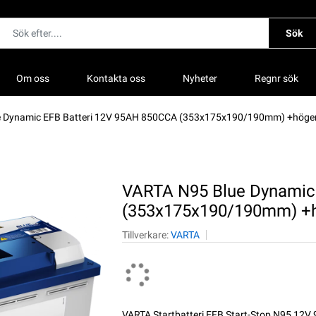
Sök
Om oss
Kontakta oss
Nyheter
Regnr sök
e Dynamic EFB Batteri 12V 95AH 850CCA (353x175x190/190mm) +höge
VARTA N95 Blue Dynamic
(353x175x190/190mm) +
Tillverkare:
VARTA
VARTA Startbatteri EFB Start-Stop N95 12