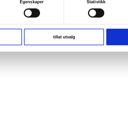
Egenskaper
Statistikk
ARTA® Blue Dynamic EFB är ett extraordinärt batteri för applikationer d
® Blue Dynamic EFB-batterier dubbelt
tillat utvalg