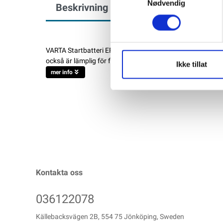
Nødvendig
Beskrivning
Specifikation
VARTA Startbatteri EFB Start-Stop N95 12V 95AH 850CCA V
också är lämplig för fordon med Start-Stop, håller VARTA
Ikke tillat
mer info
Kontakta oss
036122078
Källebacksvägen 2B, 554 75 Jönköping, Sweden