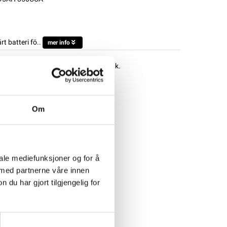
 batteri fö..
mer info
d en lämplig laddare innan de tas i bruk.
Om
iale mediefunksjoner og for å
 med partnerne våre innen
u har gjort tilgjengelig for