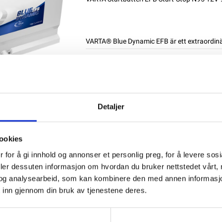
VARTA® Blue Dynamic EFB är ett extraordinärt
NB: Alla batterier bör laddas till 100% me
Produktnummer:
62029
SKU:
VAR-595500
Kategorier:
STARTBATTERIER
Detaljer
Dela den här produkten
ookies
 for å gi innhold og annonser et personlig preg, for å levere sos
deler dessuten informasjon om hvordan du bruker nettstedet vårt,
og analysearbeid, som kan kombinere den med annen informasjon d
 inn gjennom din bruk av tjenestene deres.