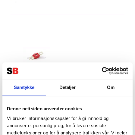
MEGA S Bolt-On Säkring 50A
Samtykke
Detaljer
Om
Denne nettsiden anvender cookies
MEGA S Bolt-On Säkring 50A
Vi bruker informasjonskapsler for å gi innhold og
Teknisk data:
annonser et personlig preg, for å levere sosiale
mediefunksjoner og for å analysere trafikken vår. Vi deler
Typ: MEGA S Säkring