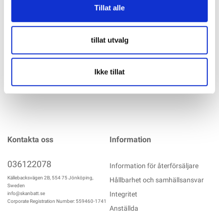
Tillat alle
Säkring Ampere: 50A Max. arbetsspänning: 58V Längd (L):
40,8 mm Bredd (B): 12,1 mm Höjd (H): 8,3 mm Bult (Ø): 5,4
mm
tillat utvalg
mer info
Ikke tillat
Kontakta oss
Information
036122078
Information för återförsäljare
Källebacksvägen 2B, 554 75 Jönköping,
Hållbarhet och samhällsansvar
Sweden
Integritet
info@skanbatt.se
Corporate Registration Number: 559460-1741
Anställda