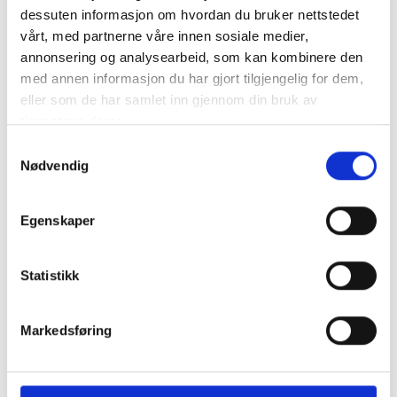
dessuten informasjon om hvordan du bruker nettstedet
Ampere: 50A
Max. arbetsspänning: 58V
vårt, med partnerne våre innen sosiale medier,
Längd (..
mer info
annonsering og analysearbeid, som kan kombinere den
med annen informasjon du har gjort tilgjengelig for dem,
Produktnummer:
61913
eller som de har samlet inn gjennom din bruk av
SKU:
MEGA-S-50A
tjenestene deres.
Kategorier:
MIDI Säkringar
,
SÄKRINGAR
Dela den här produkten
Samtykkevalg
Nødvendig
Egenskaper
Statistikk
Beskrivning
Specifikation
Markedsføring
MEGA S Bolt-On Säkring 50A Teknisk data: Typ: MEGA S