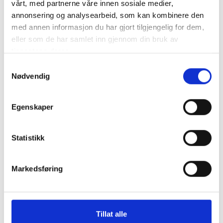
vårt, med partnerne våre innen sosiale medier,
annonsering og analysearbeid, som kan kombinere den
MEGA Säkring 200A / 58V
med annen informasjon du har gjort tilgjengelig for dem,
Avsedd för 48V-system.
mer info
eller som de har samlet inn gjennom din bruk av
Produktnummer:
61603
tjenestene deres.
SKU:
CIP137200010
Samtykkevalg
Kategorier:
MEGA Säkringar
Nødvendig
Dela den här produkten
Egenskaper
Statistikk
Beskrivning
Markedsføring
Specifikation
Tillat alle
MEGA Säkring 200A / 58V Avsedd för 48V-system.