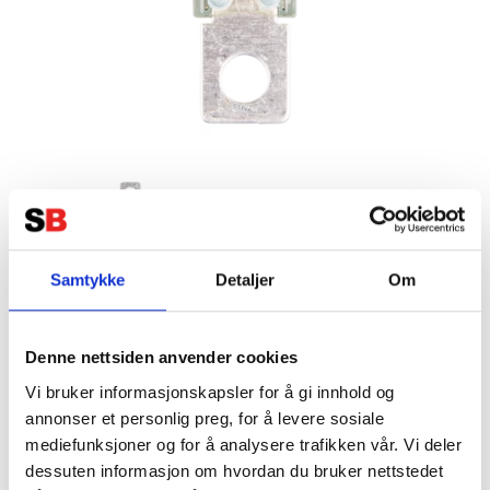
Samtykke
Detaljer
Om
VICTRON MEGA Huvudsäkring
200A / 58V
Denne nettsiden anvender cookies
Vi bruker informasjonskapsler for å gi innhold og
Tillverkare:
VICTRON
annonser et personlig preg, for å levere sosiale
mediefunksjoner og for å analysere trafikken vår. Vi deler
dessuten informasjon om hvordan du bruker nettstedet