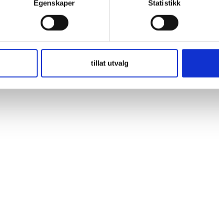
Egenskaper
Statistikk
ga resor och alla väder är aldrig något problem för de robusta VARTA®
erar maximal energi
tillat utvalg