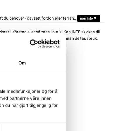
 du behöver - oavsett fordon eller terrän..
mer info
s till företag eller hämtas i butik. Kan INTE skickas till
das till 100% med en lämplig laddare innan de tas i bruk.
PORT AGM ACTIVE
Om
iale mediefunksjoner og for å
 med partnerne våre innen
u har gjort tilgjengelig for