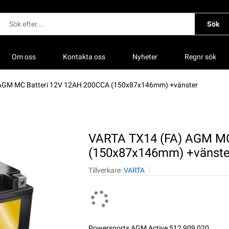
Sök
Om oss
Kontakta oss
Nyheter
Regnr sök
AGM MC Batteri 12V 12AH 200CCA (150x87x146mm) +vänster
VARTA TX14 (FA) AGM MC
(150x87x146mm) +vänste
Tillverkare:
VARTA
Powersports AGM Active 512 909 020