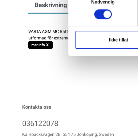
Nødvendig
Beskrivning
Specifikation
VARTA AGM MC Batteri 12V 12AH 200CCA Höga varvtal, lån
utformad för extrema förhållanden, så att den alltid lever
Ikke tillat
mer info
Kontakta oss
036122078
Källebacksvägen 2B, 554 75 Jönköping, Sweden