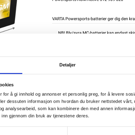
VARTA Powersports-batterier ger dig den kraft
NB! Bly/syra MC-batterier kan endast skicka
privatpersoner. NB: Alla batterier bör lad
Produktnummer:
61437
SKU:
512909020
Kategorier:
MC BATTERIER
,
VARTA POWERS
Detaljer
Dela den här produkten
ookies
 for å gi innhold og annonser et personlig preg, for å levere sos
deler dessuten informasjon om hvordan du bruker nettstedet vårt,
og analysearbeid, som kan kombinere den med annen informasjon d
 inn gjennom din bruk av tjenestene deres.