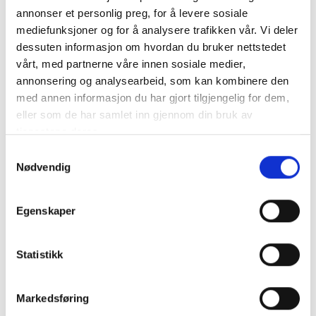
annonser et personlig preg, for å levere sosiale
VICTRON SmartSolar MPPT 250/60-TR - Solcellsregulator
mediefunksjoner og for å analysere trafikken vår. Vi deler
med BLUETOOTH
dessuten informasjon om hvordan du bruker nettstedet
vårt, med partnerne våre innen sosiale medier,
SmartSolar-serien från Victron är en mycket praktisk s..
annonsering og analysearbeid, som kan kombinere den
mer info
med annen informasjon du har gjort tilgjengelig for dem,
eller som de har samlet inn gjennom din bruk av
Produktnummer:
61184
SKU:
SCC125060221
tjenestene deres.
Kategorier:
SmartSolar MPPT
,
MPPT Regulator
,
LADDNINGSREGULATOR
Samtykkevalg
Dela den här produkten
Nødvendig
Egenskaper
Statistikk
Beskrivning
Markedsføring
Specifikation