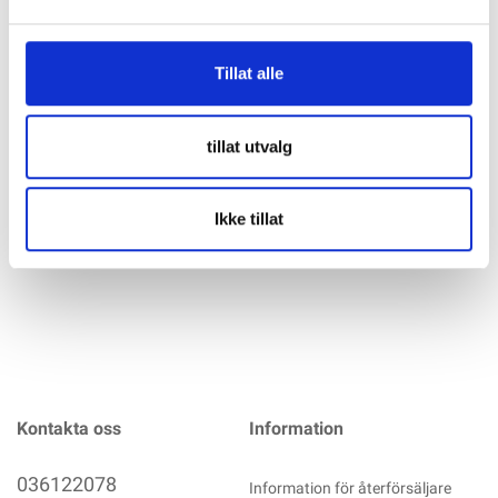
VICTRON SmartSolar MPPT 250/60-TR - Solcellsregulator
Tillat alle
med BLUETOOTH SmartSolar-serien från Victron är en
mycket praktisk serie med inbyggd Bluetooth. Detta gör att
du kan styra alla värden samt få full information om laddning
tillat utvalg
och batteristatus direkt på din smartphone eller surfplatta.
Enklare än
mer info
Ikke tillat
Kontakta oss
Information
036122078
Information för återförsäljare