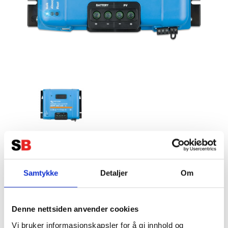
VICTRON SmartSolar MPPT
250/60-TR (SCC125060210)
Samtykke
Detaljer
Om
Tillverkare:
VICTRON
Denne nettsiden anvender cookies
Vi bruker informasjonskapsler for å gi innhold og