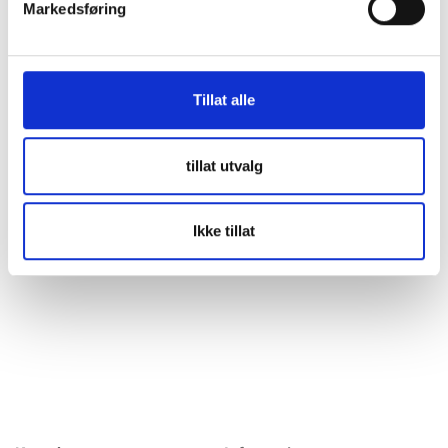
Markedsføring
Beskrivning
Specifikation
Tillat alle
SKANBATT HEAT Lithium Batteri 24V 50AH 50BMS -
BLUETOOTH och VÄRME Type: LITH-HEAT2450B50
tillat utvalg
Varumärket Skanbatt lanserar nu en helt ny serie
litiumbatterier med ett integrerat värmeelement, eller
värmefolie om man så vill. Detta kommer att värma upp
cellerna så att "utmaningarna" med
Ikke tillat
mer info