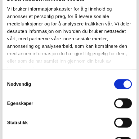
Vi bruker informasjonskapsler for å gi innhold og
annonser et personlig preg, for å levere sosiale
mediefunksjoner og for å analysere trafikken vår. Vi deler
SKANBATT HEAT Lithium Batteri 24V 50AH 50BMS -
dessuten informasjon om hvordan du bruker nettstedet
BLUETOOTH och VÄRME Type: LITH-HEAT2450B50
vårt, med partnerne våre innen sosiale medier,
annonsering og analysearbeid, som kan kombinere den
Varumärket Skanbatt lanserar n..
mer info
med annen informasjon du har gjort tilgjengelig for dem,
eller som de har samlet inn gjennom din bruk av
NB: Alla batterier bör laddas till 100% med en lämplig laddare innan de tas i bruk.
tjenestene deres.
Produktnummer:
61166
SKU:
LITH-HEAT2450B50
Samtykkevalg
Kategorier:
LITHIUMBATTERIER
Nødvendig
Dela den här produkten
Egenskaper
Statistikk