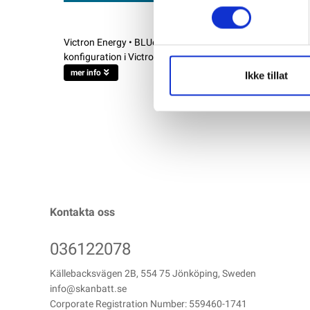
Victron Energy • BLUe smart Charger Victron Blue Smart
konfiguration i VictronConnect. Passar perfekt för att lad
mer info
Ikke tillat
Kontakta oss
036122078
Källebacksvägen 2B, 554 75 Jönköping, Sweden
info@skanbatt.se
Corporate Registration Number: 559460-1741