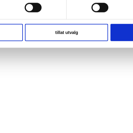
 IP65 Charger – batteriladdare 24V 5A (BPC240531064R) Smart batterila
da de flesta
tillat utvalg