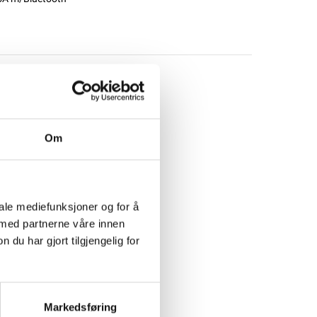
RE
,
Blue Smart IP65
Om
iale mediefunksjoner og for å
 med partnerne våre innen
u har gjort tilgjengelig for
Markedsføring