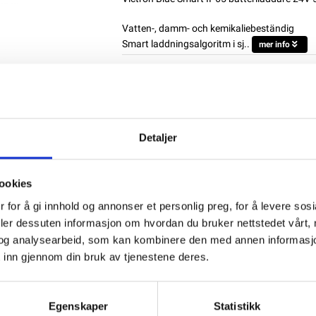
Vatten-, damm- och kemikaliebeständig
Smart laddningsalgoritm i sj..
mer info
Produktnummer:
61101
SKU:
BPC240531064R
Kategorier:
Batteriladdare
,
BATTERILADDA
Dela den här produkten
Detaljer
ookies
 for å gi innhold og annonser et personlig preg, for å levere sos
deler dessuten informasjon om hvordan du bruker nettstedet vårt,
og analysearbeid, som kan kombinere den med annen informasjon d
 inn gjennom din bruk av tjenestene deres.
tasheet
Bruksanvisning
Egenskaper
Statistikk