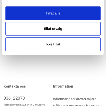
Tillat alle
VICTRON Phoenix Inverter 24V 375VA Ren Sinus Inverter av
mycket hög kvalitet från välkända Victron. Ger en ren
sinusvåg av bästa kvalitet och kan användas till all 230 V-
utrustning. Kan levereras med Bluetooth (kräver BT-dongel).
tillat utvalg
Teknisk data:
mer info
Ikke tillat
Kontakta oss
Information
036122078
Information för återförsäljare
Källebacksvägen 2B, 554 75 Jönköping,
Hållbarhet och samhällsansvar