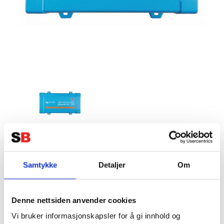
VICTRON Phoenix Inverter 24V
375VA Ren Sinus
Samtykke
Detaljer
Om
Tillverkare:
VICTRON
Denne nettsiden anvender cookies
Vi bruker informasjonskapsler for å gi innhold og