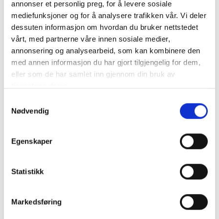
annonser et personlig preg, for å levere sosiale
mediefunksjoner og for å analysere trafikken vår. Vi deler
VICTRON Phoenix Inverter 24V 375VA Ren Sinus
dessuten informasjon om hvordan du bruker nettstedet
Inverter av mycket hög kvalitet från välkända Victron. Ger en
vårt, med partnerne våre innen sosiale medier,
ren ..
mer info
annonsering og analysearbeid, som kan kombinere den
med annen informasjon du har gjort tilgjengelig for dem,
Får endast installeras av ett auktoriserat installatör
eller som de har samlet inn gjennom din bruk av
Produktnummer:
60801
tjenestene deres.
SKU:
PIN241371200
Kategorier:
INVERTERS
,
Phoenix VE. Direct
Samtykkevalg
Dela den här produkten
Nødvendig
Egenskaper
Statistikk
Beskrivning
Markedsføring
Specifikation