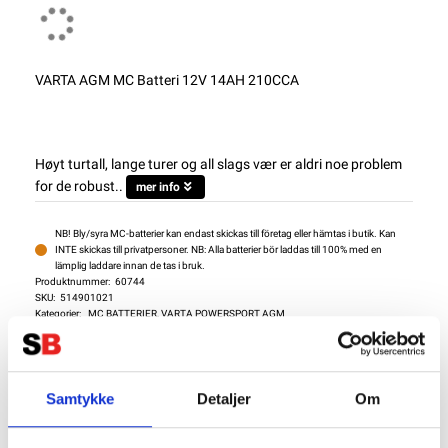
VARTA AGM MC Batteri 12V 14AH 210CCA
Høyt turtall, lange turer og all slags vær er aldri noe problem
for de robust..
mer info
NB! Bly/syra MC-batterier kan endast skickas till företag eller hämtas i butik. Kan
INTE skickas till privatpersoner. NB: Alla batterier bör laddas till 100% med en
lämplig laddare innan de tas i bruk.
Produktnummer:
60744
SKU:
514901021
Kategorier:
MC BATTERIER
,
VARTA POWERSPORT AGM
Dela den här produkten
Samtykke
Detaljer
Om