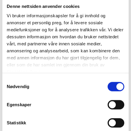
Denne nettsiden anvender cookies
Vi bruker informasjonskapsler for å gi innhold og
Beskrivning
annonser et personlig preg, for å levere sosiale
Specifikation
mediefunksjoner og for å analysere trafikken vår. Vi deler
dessuten informasjon om hvordan du bruker nettstedet
vårt, med partnerne våre innen sosiale medier,
annonsering og analysearbeid, som kan kombinere den
VARTA AGM MC Batteri 12V 14AH 210CCA Höga varvtal,
med annen informasjon du har gjort tilgjengelig for dem,
långa resor och alla väder är aldrig något problem för de
robusta VARTA® Powersports AGM-batterierna. Det är en
eller som de har samlet inn gjennom din bruk av
produkt som är utformad för extrema förhållanden, så att
tjenestene deres.
den alltid levererar
Samtykkevalg
mer info
Nødvendig
Egenskaper
Statistikk