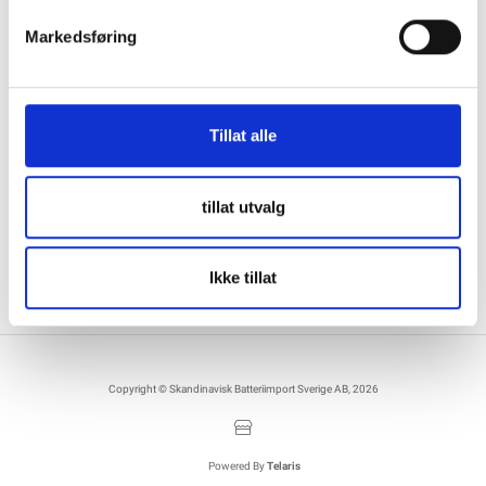
Markedsføring
Kontakta oss
Information
036122078
Information för återförsäljare
Källebacksvägen 2B, 554 75 Jönköping,
Hållbarhet och samhällsansvar
Tillat alle
Sweden
Integritet
info@skanbatt.se
Corporate Registration Number: 559460-1741
Anställda
tillat utvalg
Försäljnings- och leveransvillkor
Ikke tillat
Copyright © Skandinavisk Batteriimport Sverige AB, 2026
Powered By
Telaris