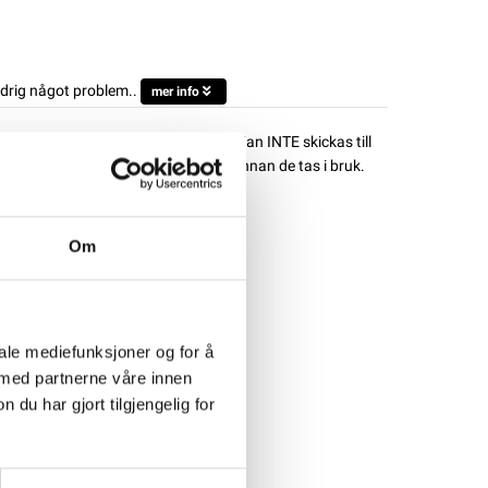
ldrig något problem..
mer info
s till företag eller hämtas i butik. Kan INTE skickas till
das till 100% med en lämplig laddare innan de tas i bruk.
SPORT AGM
Om
iale mediefunksjoner og for å
 med partnerne våre innen
u har gjort tilgjengelig for