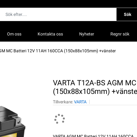
Sök
Om oss
Kontakta oss
Nyheter
Regnr sök
GM MC Batteri 12V 11AH 160CCA (150x88x105mm) +vänster
VARTA T12A-BS AGM MC 
(150x88x105mm) +vänste
Tillverkare:
VARTA
VARTA AGM MC Batteri 12V 11AH 160CCA