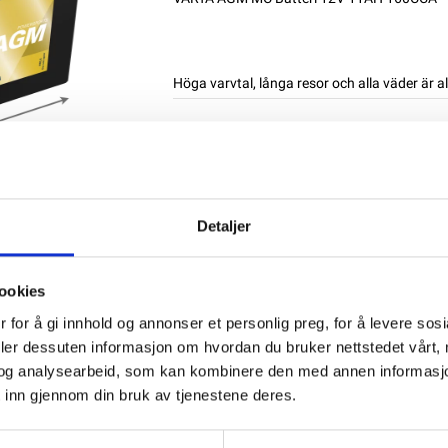
Höga varvtal, långa resor och alla väder är a
NB! Bly/syra MC-batterier kan endast skicka
privatpersoner. NB: Alla batterier bör lad
Produktnummer:
60733
SKU:
511901016
Kategorier:
MC BATTERIER
,
VARTA POWER
Detaljer
Dela den här produkten
ookies
 for å gi innhold og annonser et personlig preg, for å levere sos
deler dessuten informasjon om hvordan du bruker nettstedet vårt,
og analysearbeid, som kan kombinere den med annen informasjon d
 inn gjennom din bruk av tjenestene deres.