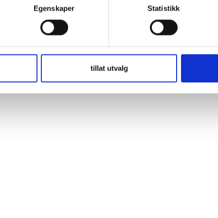
Egenskaper
Statistikk
ga resor och alla väder är aldrig något problem för de robusta VARTA®
tillat utvalg
erar maximal energi