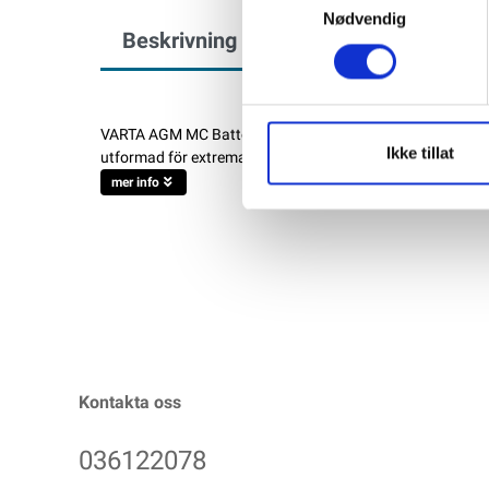
Nødvendig
Beskrivning
Specifikation
VARTA AGM MC Batteri 12V 11AH 160CCA Höga varvtal, lån
Ikke tillat
utformad för extrema förhållanden, så att den alltid lever
mer info
Kontakta oss
036122078