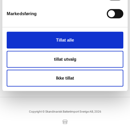
Markedsføring
Kontakta oss
Information
036122078
Information för återförsäljare
Tillat alle
Källebacksvägen 2B, 554 75 Jönköping,
Hållbarhet och samhällsansvar
Sweden
Integritet
info@skanbatt.se
Corporate Registration Number: 559460-1741
tillat utvalg
Anställda
Försäljnings- och leveransvillkor
Ikke tillat
Copyright © Skandinavisk Batteriimport Sverige AB, 2026