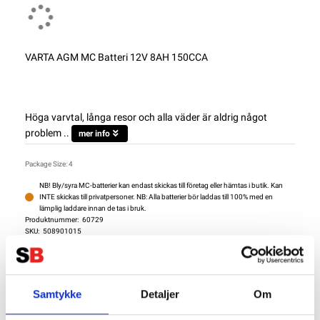
VARTA AGM MC Batteri 12V 8AH 150CCA
Höga varvtal, långa resor och alla väder är aldrig något
problem ..
mer info
Package Size: 4
NB! Bly/syra MC-batterier kan endast skickas till företag eller hämtas i butik. Kan
INTE skickas till privatpersoner. NB: Alla batterier bör laddas till 100% med en
lämplig laddare innan de tas i bruk.
Produktnummer:
60729
SKU:
508901015
Kategorier:
MC BATTERIER
,
VARTA POWERSPORT AGM
Dela den här produkten
Samtykke
Detaljer
Om