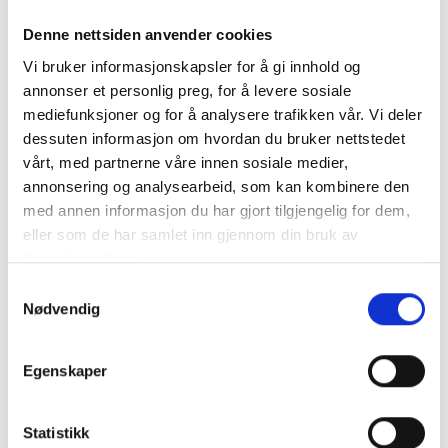
Denne nettsiden anvender cookies
Vi bruker informasjonskapsler for å gi innhold og
annonser et personlig preg, for å levere sosiale
Beskrivning
mediefunksjoner og for å analysere trafikken vår. Vi deler
Specifikation
dessuten informasjon om hvordan du bruker nettstedet
vårt, med partnerne våre innen sosiale medier,
annonsering og analysearbeid, som kan kombinere den
VARTA AGM MC Batteri 12V 8AH 150CCA Höga varvtal,
med annen informasjon du har gjort tilgjengelig for dem,
långa resor och alla väder är aldrig något problem för de
eller som de har samlet inn gjennom din bruk av
robusta VARTA® Powersports AGM-batterierna. Det är en
tjenestene deres.
produkt som är utformad för extrema förhållanden, så att
den alltid levererar maximal energi
Samtykkevalg
Nødvendig
mer info
Egenskaper
Statistikk