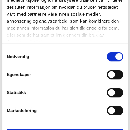
mediefunksjoner og for å analysere trafikken vår. Vi deler
dessuten informasjon om hvordan du bruker nettstedet
VMF / WILCO Startbatteri HARD RUBBER 6V 98AH 425CCA
vårt, med partnerne våre innen sosiale medier,
252x177x220mm Poler står diagonalt Standard DIN poler
annonsering og analysearbeid, som kan kombinere den
OBS! Batteriet är ..
mer info
med annen informasjon du har gjort tilgjengelig for dem,
eller som de har samlet inn gjennom din bruk av
NB: Alla batterier bör laddas till 100% med en lämplig laddare innan de tas i bruk.
Produktnummer:
60295
tjenestene deres.
SKU:
09811HR
Samtykkevalg
Kategorier:
STARTBATTERIER
Nødvendig
Dela den här produkten
Egenskaper
Statistikk
Beskrivning
Markedsføring
Specifikation