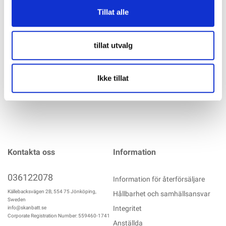
Tillat alle
VMF / WILCO Startbatteri HARD RUBBER 6V 98AH 425CCA
252x177x220mm Poler står diagonalt Standard DIN poler
OBS! Batteriet är torrladdat, batterisyra måste beställas
tillat utvalg
mer info
Ikke tillat
Kontakta oss
Information
036122078
Information för återförsäljare
Källebacksvägen 2B, 554 75 Jönköping,
Hållbarhet och samhällsansvar
Sweden
Integritet
info@skanbatt.se
Corporate Registration Number: 559460-1741
Anställda