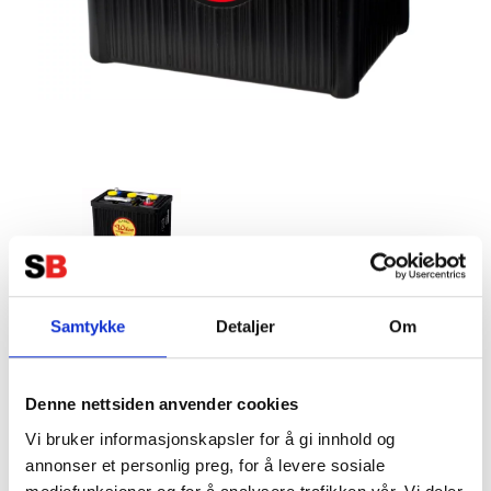
Wilco HR Classic 6V 98AH 425CCA
Samtykke
Detaljer
Om
(252x177x220) +diagonal
Tillverkare:
VMF
Denne nettsiden anvender cookies
Vi bruker informasjonskapsler for å gi innhold og
annonser et personlig preg, for å levere sosiale