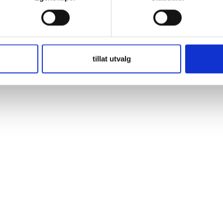
 För fordon med måttliga eller lägre effektbehov som ändå behöver pr
itetsreserver. Under normala arbetsförhållanden är den helt
tillat utvalg