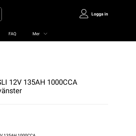
Logga in
FAQ
Mer
LI 12V 135AH 1000CCA
änster
12V 135AH 1000CCA