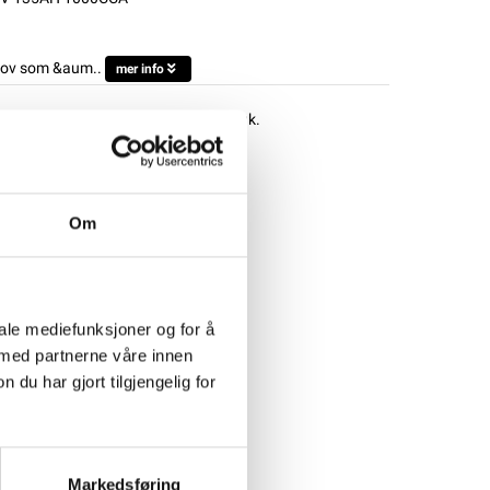
ehov som &aum..
mer info
d en lämplig laddare innan de tas i bruk.
Om
iale mediefunksjoner og for å
 med partnerne våre innen
u har gjort tilgjengelig for
Markedsføring