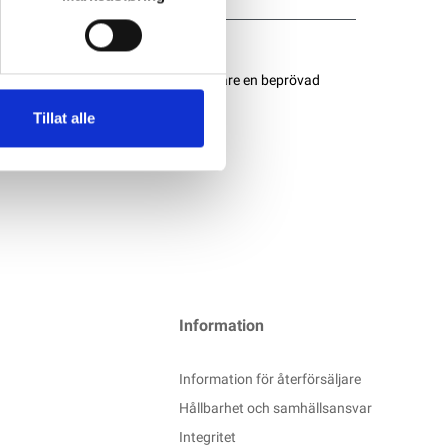
estanda som du kan lita på. Tack vare en beprövad
Tillat alle
Information
Information för återförsäljare
Hållbarhet och samhällsansvar
Integritet