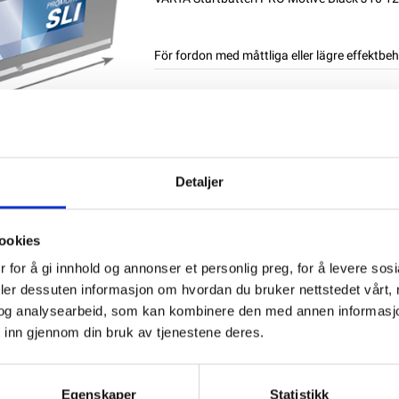
För fordon med måttliga eller lägre effektb
NB: Alla batterier bör laddas till 100% me
Produktnummer:
60251
SKU:
VAR-635052
Kategorier:
STARTBATTERIER
Detaljer
Dela den här produkten
ookies
 for å gi innhold og annonser et personlig preg, for å levere sos
deler dessuten informasjon om hvordan du bruker nettstedet vårt,
og analysearbeid, som kan kombinere den med annen informasjon d
 inn gjennom din bruk av tjenestene deres.
Egenskaper
Statistikk