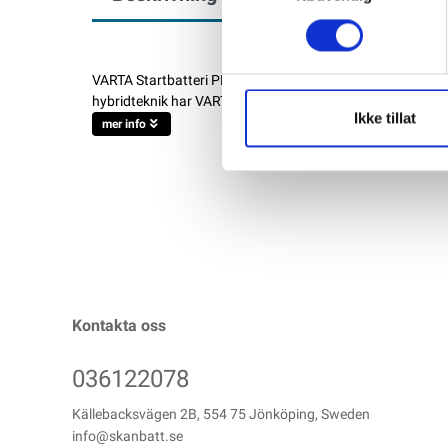
VARTA Startbatteri PROMOTIVE SLI J10 12V 135AH 1000CCA
hybridteknik har VARTA® PROMOTIVE SLI enastående kapac
Ikke tillat
mer info
Kontakta oss
036122078
Källebacksvägen 2B, 554 75 Jönköping, Sweden
info@skanbatt.se