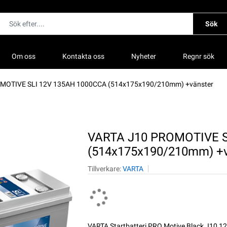
Sök
Om oss
Kontakta oss
Nyheter
Regnr sök
MOTIVE SLI 12V 135AH 1000CCA (514x175x190/210mm) +vänster
VARTA J10 PROMOTIVE S
(514x175x190/210mm) +v
Tillverkare:
VARTA
VARTA Startbatteri PRO Motive Black J10 