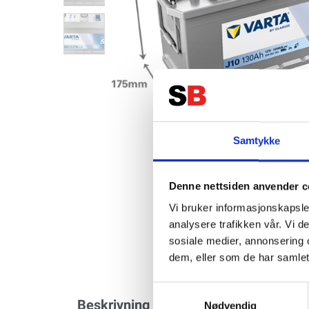
Samtykke
Denne nettsiden anvender c
Vi bruker informasjonskapsler
analysere trafikken vår. Vi 
sosiale medier, annonsering 
dem, eller som de har samlet
Samtykkevalg
Beskrivning
Specifikation
Nødvendig