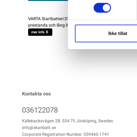
VARTA Startbatteri DYNAMIC SLI E11 12V 74AH 680CCA VAR
prestanda och lång livslängd. Välj VARTA® DYNAMIC SLI fö
mer info
Ikke tillat
Kontakta oss
036122078
Källebacksvägen 2B, 554 75 Jönköping, Sweden
info@skanbatt.se
Corporate Registration Number: 559460-1741