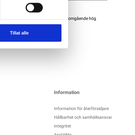
tkraft du behöver. Denna serie ger genomgående hög
redo
Tillat alle
Information
Information för återförsäljare
Hållbarhet och samhällsansvar
Integritet
Anställda