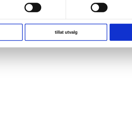
TA® DYNAMIC SLI ger dig tillförlitlighet och sinnesfrid samt den star
r alla standardutrustade fordon utan Start-Stop-funktion, och gör dig 
tillat utvalg