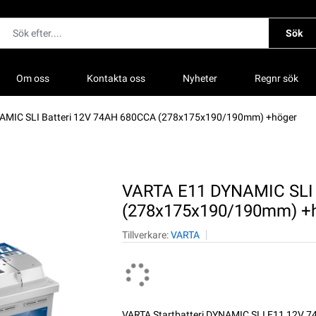
Sök
Om oss
Kontakta oss
Nyheter
Regnr sök
AMIC SLI Batteri 12V 74AH 680CCA (278x175x190/190mm) +höger
VARTA E11 DYNAMIC SLI 
(278x175x190/190mm) +
Tillverkare:
VARTA
VARTA Startbatteri DYNAMIC SLI E11 12V 