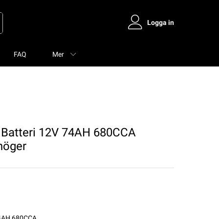
Logga in
FAQ
Mer
Batteri 12V 74AH 680CCA
höger
74AH 680CCA