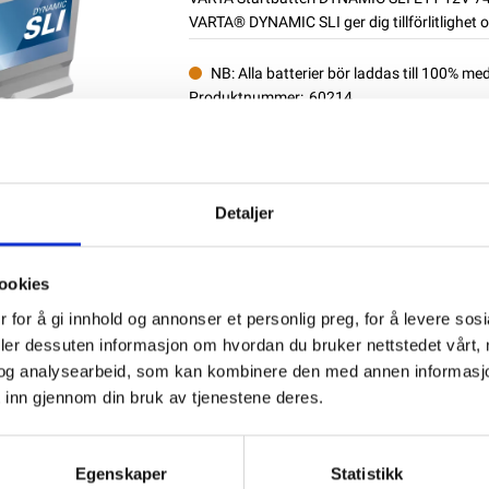
VARTA® DYNAMIC SLI ger dig tillförlitlighet o
NB: Alla batterier bör laddas till 100% me
Produktnummer:
60214
SKU:
VAR-574012
Kategorier:
STARTBATTERIER
Dela den här produkten
Detaljer
ookies
 for å gi innhold og annonser et personlig preg, for å levere sos
deler dessuten informasjon om hvordan du bruker nettstedet vårt,
og analysearbeid, som kan kombinere den med annen informasjon d
 inn gjennom din bruk av tjenestene deres.
Egenskaper
Statistikk