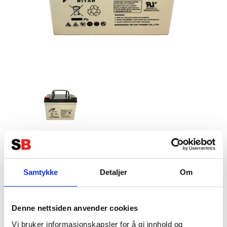
RITAR AGM Deep Cycle Batteri 12V
33AH (196x130x163mm) +vänster
Samtykke
Detaljer
Om
Tillverkare:
RITAR
Denne nettsiden anvender cookies
Vi bruker informasjonskapsler for å gi innhold og