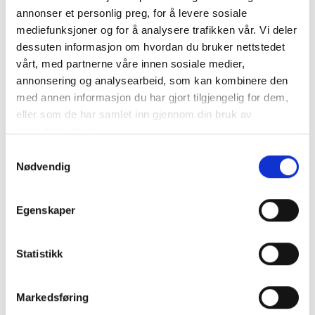
annonser et personlig preg, for å levere sosiale
Ritar AGM Batteri 12V 33AH - RA12-33
mediefunksjoner og for å analysere trafikken vår. Vi deler
dessuten informasjon om hvordan du bruker nettstedet
Mått: 196x130x163
vårt, med partnerne våre innen sosiale medier,
Spänning: 12V
annonsering og analysearbeid, som kan kombinere den
Kapasitet: 33AH (10t)
med annen informasjon du har gjort tilgjengelig for dem,
Maxkortslutningseffekt: ..
mer info
eller som de har samlet inn gjennom din bruk av
tjenestene deres.
NB: Alla batterier bör laddas till 100% med en lämplig laddare innan de tas i bruk.
Produktnummer:
60093
Samtykkevalg
SKU:
DC12-33
Nødvendig
Kategorier:
STATIONÄRA BATTERIER
,
DEEP CYCLE
Dela den här produkten
Egenskaper
Statistikk
Markedsføring
Beskrivning