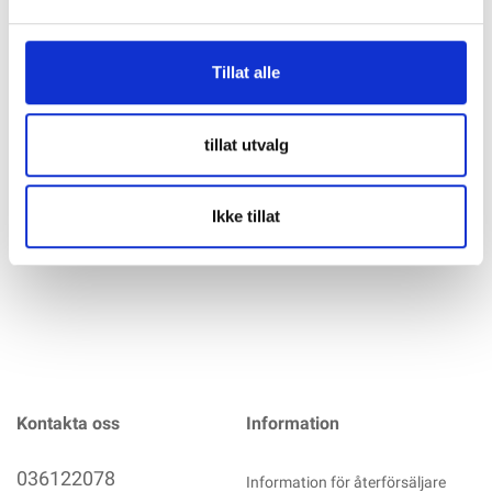
Specifikation
Tillat alle
Ritar AGM Batteri 12V 33AH - RA12-33 Mått: 196x130x163
Spänning: 12V Kapasitet: 33AH (10t)
tillat utvalg
Maxkortslutningseffekt: 330A Vikt: 10,2kg Terminaler: M6
Används oftast till: UPS Nödström Back up Data Alarm
mer info
Ikke tillat
Kontakta oss
Information
036122078
Information för återförsäljare