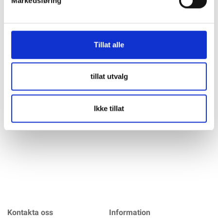
Markedsføring
Beskrivning
Specifikation
Datasheet
Tillat alle
Ritar AGM Batteri 12V 2,3AH - RT1223 Standard Teknisk
tillat utvalg
data: Mått: 178x35x61 Spänning: 12V Kapacitet: 2,3AH (20t)
Max kortslutningseffekt: 23A Vikt: 0,99kg Terminaler: F1
Används oftast till: UPS Nödström
Ikke tillat
mer info
Kontakta oss
Information