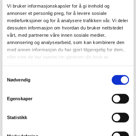
Vi bruker informasjonskapsler for å gi innhold og
Ritar AGM Batteri 12V 2,3AH - RT1223 Standard
annonser et personlig preg, for å levere sosiale
Teknisk data:
mediefunksjoner og for å analysere trafikken vår. Vi deler
dessuten informasjon om hvordan du bruker nettstedet
Mått: 178x35x61
vårt, med partnerne våre innen sosiale medier,
Spänning: 12V
Kapacitet: 2,3AH (20t)
annonsering og analysearbeid, som kan kombinere den
..
mer info
med annen informasjon du har gjort tilgjengelig for dem,
eller som de har samlet inn gjennom din bruk av
NB: Alla batterier bör laddas till 100% med en lämplig laddare innan de tas i bruk.
tjenestene deres.
Produktnummer:
60078
Samtykkevalg
SKU:
RT1223
Kategorier:
STATIONÄRA BATTERIER
,
STANDBY
Nødvendig
Dela den här produkten
Egenskaper
Statistikk