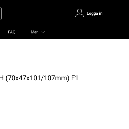
Logga in
FAQ
Mer
AH (70x47x101/107mm) F1