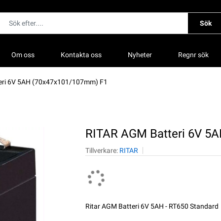
Sök
Om oss
Kontakta oss
Nyheter
Regnr sök
eri 6V 5AH (70x47x101/107mm) F1
RITAR AGM Batteri 6V 5
Tillverkare:
RITAR
Ritar AGM Batteri 6V 5AH - RT650 Standard