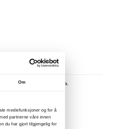
Om
d en lämplig laddare innan de tas i bruk.
iale mediefunksjoner og for å
 med partnerne våre innen
u har gjort tilgjengelig for