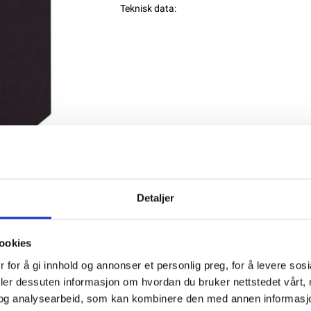
Teknisk data:
Max mått: 70 x 47 x 101 mm
Spänning: 6 ..
mer info
Detaljer
NB: Alla batterier bör laddas till 100% me
Produktnummer:
60075
SKU:
RT650
ookies
Kategorier:
AGM BATTERIER
 for å gi innhold og annonser et personlig preg, for å levere sos
Dela den här produkten
deler dessuten informasjon om hvordan du bruker nettstedet vårt,
og analysearbeid, som kan kombinere den med annen informasjon d