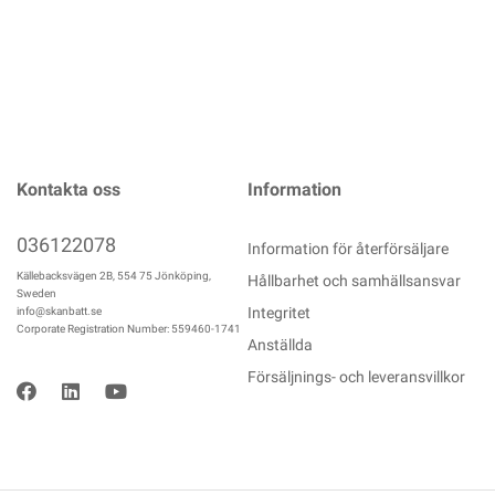
Kontakta oss
Information
036122078
Information för återförsäljare
Källebacksvägen 2B, 554 75 Jönköping,
Hållbarhet och samhällsansvar
Sweden
Integritet
info@skanbatt.se
Corporate Registration Number: 559460-1741
Anställda
Försäljnings- och leveransvillkor