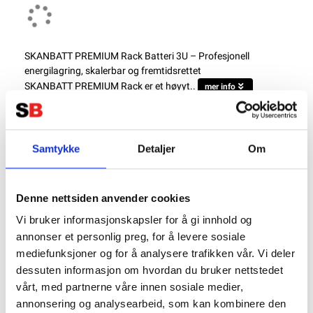
SKANBATT PREMIUM Rack Batteri 3U – Profesjonell
energilagring, skalerbar og fremtidsrettet
SKANBATT PREMIUM Rack er et høyyt..
mer info
NB: Alla batterier bör laddas till 100% med en lämplig laddare innan de tas i bruk.
Produktnummer:
72820
SKU:
RACK-51100-3U
Samtykke
Detaljer
Om
Kategorier:
LITHIUMBATTERIER
Dela den här produkten
Denne nettsiden anvender cookies
Vi bruker informasjonskapsler for å gi innhold og
annonser et personlig preg, for å levere sosiale
mediefunksjoner og for å analysere trafikken vår. Vi deler
dessuten informasjon om hvordan du bruker nettstedet
vårt, med partnerne våre innen sosiale medier,
Beskrivning
annonsering og analysearbeid, som kan kombinere den