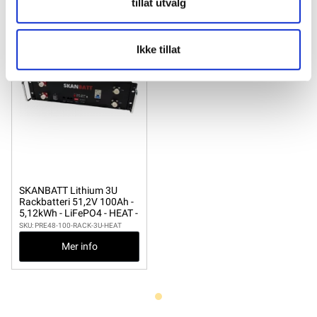
tillat utvalg
Ikke tillat
SKANBATT Lithium 3U
Rackbatteri 51,2V 100Ah -
5,12kWh - LiFePO4 - HEAT -
OTA
SKU: PRE48-100-RACK-3U-HEAT
Mer info