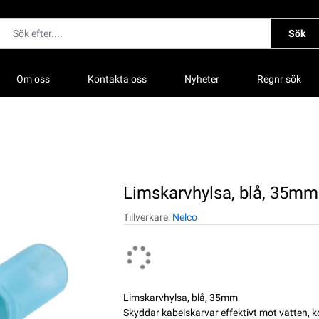
Sök
Om oss
Kontakta oss
Nyheter
Regnr sök
Limskarvhylsa, blå, 35mm
Tillverkare:
Nelco
Limskarvhylsa, blå, 35mm
Skyddar kabelskarvar effektivt mot vatten, k