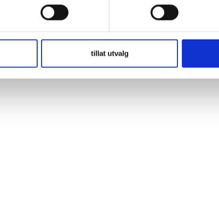
t vatten, kondens, salt och korrosion. Ger förbättrad dragavlastning och 
tt runt kabeln samtidigt som det invändiga smältlimmet aktiveras och f
tillat utvalg