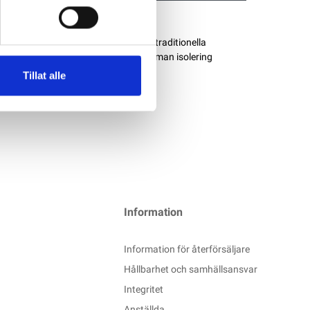
tål vibrationer betydligt bättre än traditionella
örseglar skarven genom att binda samman isolering
Tillat alle
Information
Information för återförsäljare
Hållbarhet och samhällsansvar
Integritet
Anställda