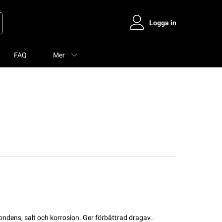
Logga in
FAQ
Mer
ondens, salt och korrosion. Ger förbättrad dragav..