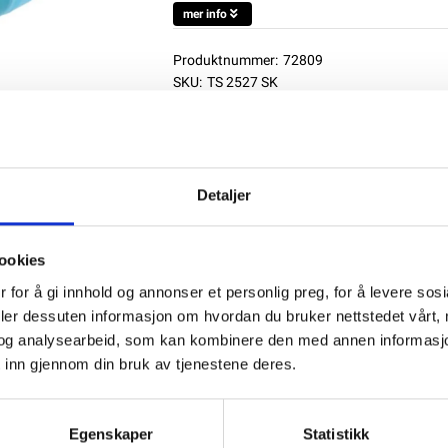
mer info
Produktnummer:
72809
SKU:
TS 2527 SK
Kategorier:
BATTERITILLBEHÖR
Dela den här produkten
Detaljer
ookies
 for å gi innhold og annonser et personlig preg, for å levere sos
deler dessuten informasjon om hvordan du bruker nettstedet vårt,
og analysearbeid, som kan kombinere den med annen informasjon d
 inn gjennom din bruk av tjenestene deres.
Egenskaper
Statistikk