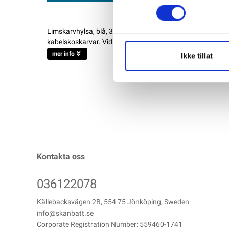
Limskarvhylsa, blå, 35mm Skyddar kabelskarvar effektivt mo
kabelskoskarvar. Vid uppvärmning krymper isoleringen tä
mer info
Ikke tillat
Kontakta oss
036122078
Källebacksvägen 2B, 554 75 Jönköping, Sweden
info@skanbatt.se
Corporate Registration Number: 559460-1741