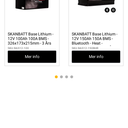
SKANBATT Base Lithium -
SKANBATT Base Lithium -
12V 100Ah 100A BMS -
12V 150Ah 150A BMS -
326x173x215mm - 3 Års
Bluetooth - Heat -
garanti
355x175x190mm - 3 Års
SKU: BAS12-100
SKU: BAS12-150BHR
garanti - Husbil
Mer info
Mer info