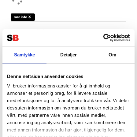
mer info
Produktnummer:
63743
SKU:
BPC121532064R
Kategorier:
Batteriladdare
,
BATTERILADDARE
,
Blue Smart IP65
Dela den här produkten
Samtykke
Detaljer
Om
Denne nettsiden anvender cookies
Vi bruker informasjonskapsler for å gi innhold og
annonser et personlig preg, for å levere sosiale
mediefunksjoner og for å analysere trafikken vår. Vi deler
Beskrivning
dessuten informasjon om hvordan du bruker nettstedet
Specifikation
vårt, med partnerne våre innen sosiale medier,
Datasheet
annonsering og analysearbeid, som kan kombinere den
med annen informasjon du har gjort tilgjengelig for dem,