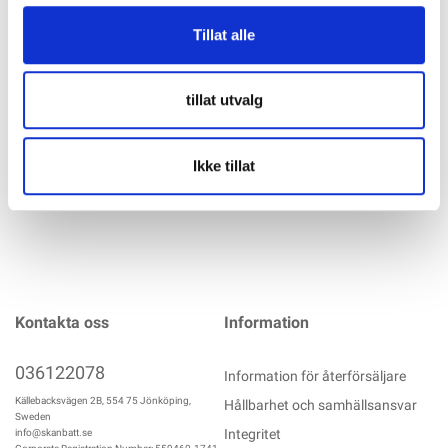
Digital Multimeter - det perfekta verktyget för både
Tillat alle
underhållsentusiaster och proffs. Med en CAT ||| 600v-
klassificering, denna multimeter har kapacitet att mäta en
rad elektriska parametrar med oöverträffad noggrannhet. En
av de utmärkande egenskaperna hos detta mångsidiga
tillat utvalg
mer info
Ikke tillat
Kontakta oss
Information
036122078
Information för återförsäljare
Källebacksvägen 2B, 554 75 Jönköping,
Hållbarhet och samhällsansvar
Sweden
Integritet
info@skanbatt.se