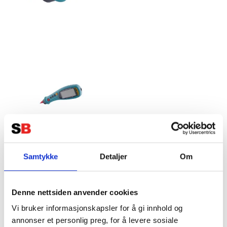
FLUXON Digital multimeter -
Penntyp
Samtykke
Detaljer
Om
Tillverkare:
FLUXON
Denne nettsiden anvender cookies
Vi bruker informasjonskapsler for å gi innhold og
annonser et personlig preg, for å levere sosiale