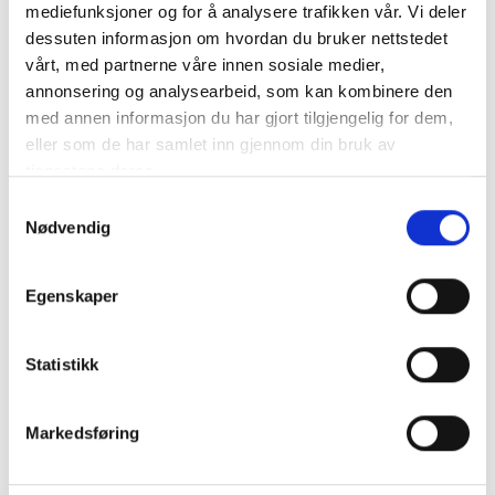
mediefunksjoner og for å analysere trafikken vår. Vi deler
FLUXON Digital multimeter - Penntyp
Vi introducerar Fluxon Digital Multimeter - det perfekta
dessuten informasjon om hvordan du bruker nettstedet
verktyget för både underhå..
mer info
vårt, med partnerne våre innen sosiale medier,
annonsering og analysearbeid, som kan kombinere den
Produktnummer:
63701
med annen informasjon du har gjort tilgjengelig for dem,
SKU:
792030
eller som de har samlet inn gjennom din bruk av
Kategorier:
VERKTYG
,
HANDVERKTYG
,
MÄTINSTRUMENT & MÄRKNING
tjenestene deres.
Dela den här produkten
Samtykkevalg
Nødvendig
Egenskaper
Statistikk
Beskrivning
Specifikation
Markedsføring
FLUXON Digital multimeter - Penntyp Vi introducerar Fluxon