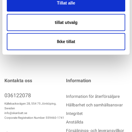
Tillat alle
RIMAC Compact Flex Light 2 x COB LED, 320 lm 1 x SMD-LED
(toppljus) Kompakt pennmodell Magnet- och bältesclips Dim
mer info
tillat utvalg
Ikke tillat
Kontakta oss
Information
036122078
Information för återförsäljare
Källebacksvägen 2B, 554 75 Jönköping,
Hållbarhet och samhällsansvar
Sweden
Integritet
info@skanbatt.se
Corporate Registration Number: 559460-1741
Anställda
Försäljnings- och leveransvillkor