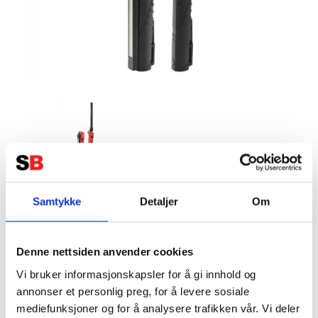
RIMAC Compact Flex Light
Samtykke
Detaljer
Om
Tillverkare:
RIMAC
Denne nettsiden anvender cookies
Vi bruker informasjonskapsler for å gi innhold og
annonser et personlig preg, for å levere sosiale
RIMAC Compact Flex Light
mediefunksjoner og for å analysere trafikken vår. Vi deler