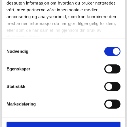
dessuten informasjon om hvordan du bruker nettstedet
2 x COB LED, 320 lm
vårt, med partnerne våre innen sosiale medier,
1 x SMD-LED (toppljus)
annonsering og analysearbeid, som kan kombinere den
Kompakt pennmodell
med annen informasjon du har gjort tilgjengelig for dem,
Magnet- och bältesc..
mer info
eller som de har samlet inn gjennom din bruk av
tjenestene deres.
Produktnummer:
63679
SKU:
710600
Samtykkevalg
Kategorier:
VERKTYG
,
ARBETSPLATS
,
LEDLAMPOR
,
UPPLADDNINGSBARA
Nødvendig
Dela den här produkten
Egenskaper
Statistikk
Markedsføring
Beskrivning
Specifikation