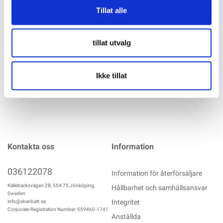
RIMAC Mini Light Hög/Låg funktion: 300 lumen/100 lumen
Tillat alle
Hög/Låg funktion: 15 m/ 6 m ljusintervall Hög/Låg funktion:
1,5 t/ 3 t driftstid Bältesclip Fickclips med magnet Vinkel:
120° LED: COB Batteri: 3.7 V 600 mAH Li-on Laddtid:
tillat utvalg
mer info
Ikke tillat
Kontakta oss
Information
036122078
Information för återförsäljare
Källebacksvägen 2B, 554 75 Jönköping,
Hållbarhet och samhällsansvar
Sweden
Integritet
info@skanbatt.se
Corporate Registration Number: 559460-1741
Anställda