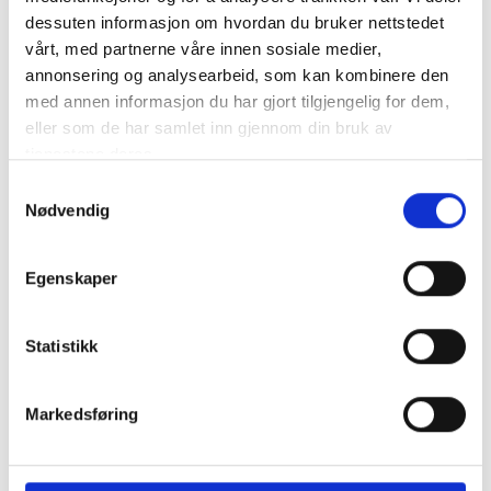
dessuten informasjon om hvordan du bruker nettstedet
Hög/Låg funktion: 300 lumen/100 lumen
vårt, med partnerne våre innen sosiale medier,
Hög/Låg funktion: 15 m/ 6 m ljusintervall
annonsering og analysearbeid, som kan kombinere den
Hög/L..
mer info
med annen informasjon du har gjort tilgjengelig for dem,
Produktnummer:
63678
eller som de har samlet inn gjennom din bruk av
SKU:
683000
tjenestene deres.
Kategorier:
VERKTYG
,
ARBETSPLATS
,
LEDLAMPOR
Samtykkevalg
Dela den här produkten
Nødvendig
Egenskaper
Statistikk
Beskrivning
Specifikation
Markedsføring