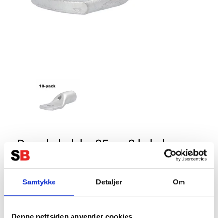
Presskabelsko 35mm2 kabel -
6mm ring - 10-pack
Tillverkare:
Uten brand
Samtykke
Detaljer
Om
Denne nettsiden anvender cookies