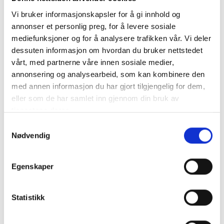
Vi bruker informasjonskapsler for å gi innhold og
Presskabelsko 35mm2 kabel M6 10-pack
annonser et personlig preg, for å levere sosiale
mediefunksjoner og for å analysere trafikken vår. Vi deler
CE-godkänd
dessuten informasjon om hvordan du bruker nettstedet
DNV GL-godkänd
vårt, med partnerne våre innen sosiale medier,
Förtennad
annonsering og analysearbeid, som kan kombinere den
99,9% koppar
med annen informasjon du har gjort tilgjengelig for dem,
För klass 5 och..
mer info
eller som de har samlet inn gjennom din bruk av
tjenestene deres.
Produktnummer:
63572
SKU:
TT35-6-10
Samtykkevalg
Kategorier:
Presskabelsko 6-96mm2
Nødvendig
Dela den här produkten
Egenskaper
Statistikk