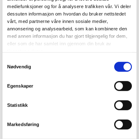
SKU: 70FT-RÖD-1
mediefunksjoner og for å analysere trafikken vår. Vi deler
dessuten informasjon om hvordan du bruker nettstedet
Logga In För Att Se Priset
vårt, med partnerne våre innen sosiale medier,
annonsering og analysearbeid, som kan kombinere den
med annen informasjon du har gjort tilgjengelig for dem,
eller som de har samlet inn gjennom din bruk av
tjenestene deres.
Samtykkevalg
Relaterade produkter
Nødvendig
Egenskaper
Statistikk
Markedsføring