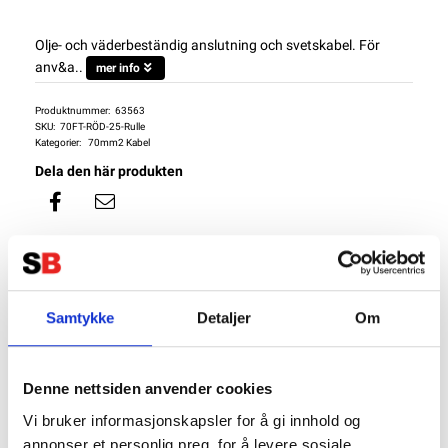
Olje- och väderbeständig anslutning och svetskabel. För
anv&a..
mer info
Produktnummer:
63563
SKU:
70FT-RÖD-25-Rulle
Kategorier:
70mm2 Kabel
Dela den här produkten
Samtykke
Detaljer
Om
Beskrivning
Specifikation
Denne nettsiden anvender cookies
Package Contents
Vi bruker informasjonskapsler for å gi innhold og
Batterikabel Förtennad 70mm2 - Röd
annonser et personlig preg, for å levere sosiale