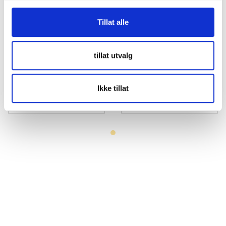
Tillat alle
tillat utvalg
FOUR Connect 4-600119
Hydraulisk Crimptång 4-
cable cutter and stripper
70mm
tool
SKU: 4-600119
SKU: CRIMP_4-70MM
Ikke tillat
Mer info
Mer info