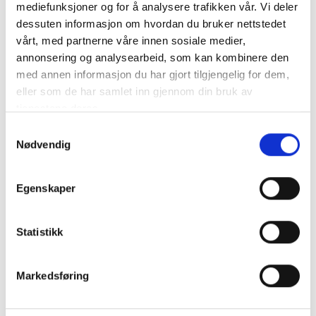
mediefunksjoner og for å analysere trafikken vår. Vi deler
dessuten informasjon om hvordan du bruker nettstedet
Logga In För Att Se Priset
vårt, med partnerne våre innen sosiale medier,
annonsering og analysearbeid, som kan kombinere den
med annen informasjon du har gjort tilgjengelig for dem,
eller som de har samlet inn gjennom din bruk av
tjenestene deres.
Relaterade produkter
Samtykkevalg
Nødvendig
Egenskaper
Statistikk
Markedsføring