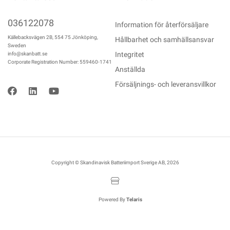
036122078
Information för återförsäljare
Källebacksvägen 2B, 554 75 Jönköping,
Hållbarhet och samhällsansvar
Sweden
Integritet
info@skanbatt.se
Corporate Registration Number: 559460-1741
Anställda
Försäljnings- och leveransvillkor
Copyright © Skandinavisk Batteriimport Sverige AB, 2026
Powered By
Telaris