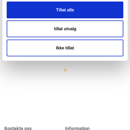
Tillat alle
FOUR Connect 4-600119
Hydraulisk Crimptång 4-
tillat utvalg
cable cutter and stripper
70mm
tool
SKU: 4-600119
SKU: CRIMP_4-70MM
Ikke tillat
Mer info
Mer info
Kontakta oss
Information