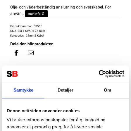
Olje- och väderbeständig anslutning och svetskabel. För
använ..
mer info
Produktnummer:
63558
SKU:
25FT-SVART-25-Rulle
Kategorier:
25mm2 Kabel
Dela den här produkten
Samtykke
Detaljer
Om
Beskrivning
Specifikation
Denne nettsiden anvender cookies
Package Contents
Vi bruker informasjonskapsler for å gi innhold og
Batterikabel Förtennad 25mm2 - Svart
annonser et personlig preg, for å levere sosiale
SKU: 25FT-SVART-1