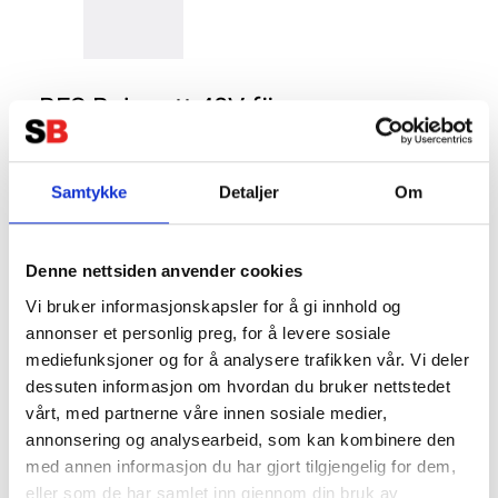
BFS Bajonett 48V för
centralpåfyllning
Samtykke
Detaljer
Om
BFS Bajonett 48V för centralpåfyllning
mer info
Denne nettsiden anvender cookies
Vi bruker informasjonskapsler for å gi innhold og
Produktnummer:
63436
SKU:
BAJONETT48V
annonser et personlig preg, for å levere sosiale
Kategorier:
Vattenpåfylling
,
BATTERITILLBEHÖR
mediefunksjoner og for å analysere trafikken vår. Vi deler
Dela den här produkten
dessuten informasjon om hvordan du bruker nettstedet
vårt, med partnerne våre innen sosiale medier,
annonsering og analysearbeid, som kan kombinere den
med annen informasjon du har gjort tilgjengelig for dem,
eller som de har samlet inn gjennom din bruk av