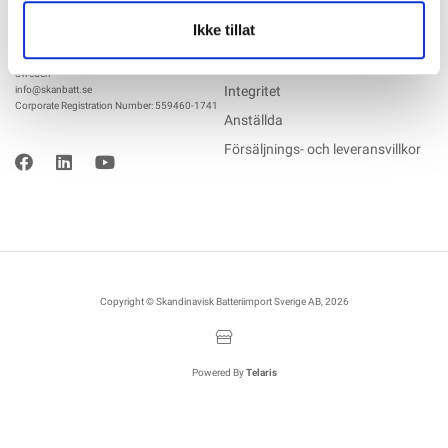
036122078
Ikke tillat
Information för återförsäljare
Källebacksvägen 2B, 554 75 Jönköping,
Hållbarhet och samhällsansvar
Sweden
Integritet
info@skanbatt.se
Corporate Registration Number: 559460-1741
Anställda
Försäljnings- och leveransvillkor
Copyright © Skandinavisk Batteriimport Sverige AB, 2026
Powered By
Telaris