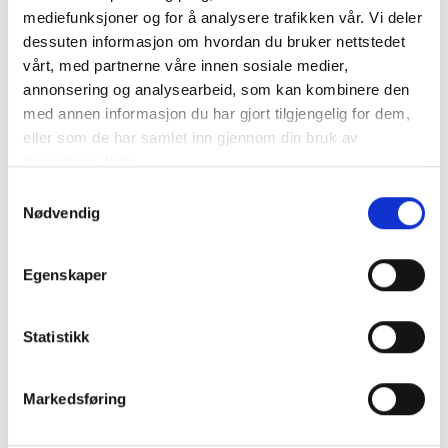
VICTRON Lynx Distributor
mediefunksjoner og for å analysere trafikken vår. Vi deler
dessuten informasjon om hvordan du bruker nettstedet
Detta är ett modulärt DC-eluttag med plats för fyra DC-
vårt, med partnerne våre innen sosiale medier,
säkringar.
annonsering og analysearbeid, som kan kombinere den
Den övervakar..
mer info
med annen informasjon du har gjort tilgjengelig for dem,
Produktnummer:
63324
eller som de har samlet inn gjennom din bruk av
SKU:
LYN060102010
tjenestene deres.
Kategorier:
DC Distributionssystem
Samtykkevalg
Dela den här produkten
Nødvendig
Egenskaper
Statistikk
Beskrivning
Specifikation
Markedsføring